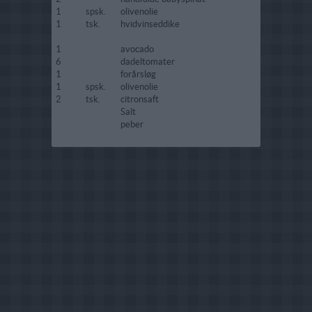
1
spsk.
olivenolie
1
tsk.
hvidvinseddike
1
avocado
6
dadeltomater
1
forårsløg
1
spsk.
olivenolie
2
tsk.
citronsaft
Salt
peber