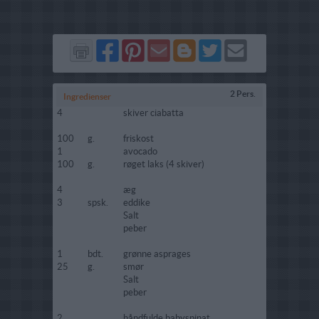
Del
Del
Send
Del
Del
Send
på
på
via
på
på
i
Facebook
Pinterest
GMail
Blogger
Twitter
mail
2 Pers.
Ingredienser
4
skiver ciabatta
100
g.
friskost
1
avocado
100
g.
røget laks (4 skiver)
4
æg
3
spsk.
eddike
Salt
peber
1
bdt.
grønne asprages
25
g.
smør
Salt
peber
2
håndfulde babyspinat