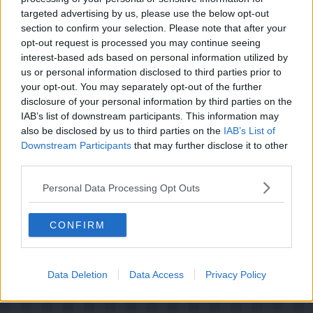
targeted advertising by us, please use the below opt-out
Skær en avocado i skiver.
section to confirm your selection. Please note that after your
Smør hver brød med friskost, læg skiver af avocado
opt-out request is processed you may continue seeing
over, læg en skive laks på, og slut af med et pocheret
interest-based ads based on personal information utilized by
æg. Server med babyspinaten, toppet med avocado
us or personal information disclosed to third parties prior to
salaten, og de smørstegte asparges.
your opt-out. You may separately opt-out of the further
disclosure of your personal information by third parties on the
IAB’s list of downstream participants. This information may
also be disclosed by us to third parties on the
IAB’s List of
Downstream Participants
that may further disclose it to other
third parties.
Personal Data Processing Opt Outs
CONFIRM
Data Deletion
Data Access
Privacy Policy