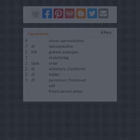
Del
Del
Send
Del
Del
Send
på
på
via
på
på
i
Facebook
Pinterest
GMail
Blogger
Twitter
mail
4 Pers.
Ingredienser
4
skiver parmaskinke
7
dl.
hønsebouillon
1
bdt.
grønne asparges
1
skalotteløg
2
spsk.
smør
2
dl.
arborioris (risottoris)
2
dl.
bobler
1
dl.
parmesan, friskrevet
salt
friskkværnet peber