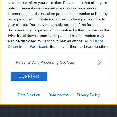
section to confirm your selection. Please note that after your
Tips:
opt-out request is processed you may continue seeing
Til en anden gang ville jeg sætte ringen direkte på
interest-based ads based on personal information utilized by
serveringsfadet da den ikke er egnet til at flytte.
us or personal information disclosed to third parties prior to
your opt-out. You may separately opt-out of the further
disclosure of your personal information by third parties on the
IAB’s list of downstream participants. This information may
also be disclosed by us to third parties on the
IAB’s List of
Downstream Participants
that may further disclose it to other
third parties.
Personal Data Processing Opt Outs
CONFIRM
Data Deletion
Data Access
Privacy Policy