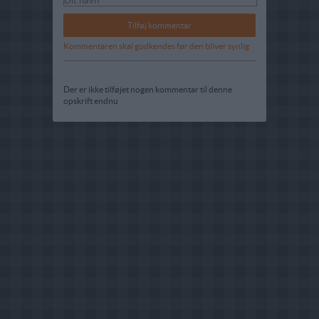
Kommentaren skal godkendes før den bliver synlig
Der er ikke tilføjet nogen kommentar til denne
opskrift endnu