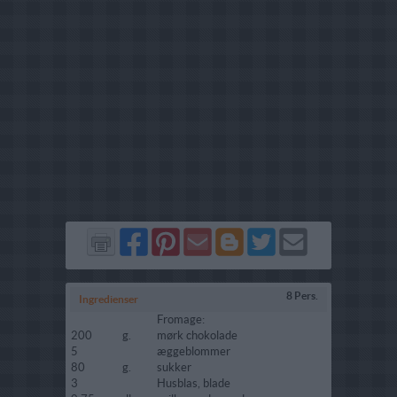
Del
Del
Send
Del
Del
Send
på
på
via
på
på
i
Facebook
Pinterest
GMail
Blogger
Twitter
mail
8 Pers.
Ingredienser
Fromage:
200
g.
mørk chokolade
5
æggeblommer
80
g.
sukker
3
Husblas, blade