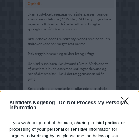
Opskrift
Skær et stykke bagepapir ud, så det passer i bunden
af en charlotteform (2 1/2 liter). Stil Ladyfingers hele
vejen rundt i kanten. På billedet har vi brugt en
springform på 23 cm i diameter
Bræk chokoladen i mindre stykker og smelt den i en
skål over vand for meget svag varme.
Pisk æggeblommer og sukker let og luftigt.
Udblød husblasen i koldt vand i 3 min. Vrid vandet
af, overhæld husblasen med spilkogende vand og
rør, så det smelter. Hæld det i æggemassen på én
gang.
Rør derefter den smeltede let afkølede chokolade.
Pisk fløden til skum og vend det i til slut.
Alletiders Kogebog -
Do Not Process My Personal
Information
Fyld fromagen forsigtigt i formen og pas på, at
stængerne bliver stående. Stil Charlotten i
køleskabet.
If you wish to opt-out of the sale, sharing to third parties, or
Vend den ud på et serveringsfad og pynt friske bær
processing of your personal or sensitive information for
og evt. lidt flødeskum.
targeted advertising by us, please use the below opt-out