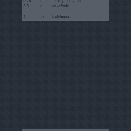
0.75
dl.
spilkogende vand
8.5
dl.
piskefløde
1
pk.
Ladyfingers