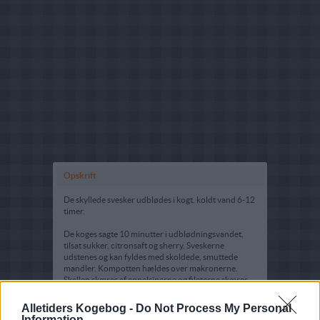
Opskrift
De skyllede svesker udblødes i kogt, koldt vand 6-12
timer.
De koges sagte 10 minutter i udblødningsvandet,
tilsat sukker, citronsaft og sherry. Sveskerne
udstenes og kan fyldes med skoldede, smuttede
mandler. Kompotten hældes over makronerne.
Skallen skæres af appelsinerne og fileterne skæres
ud og lægges i glasset.
Alletiders Kogebog -
Do Not Process My Personal
Creme:
Information