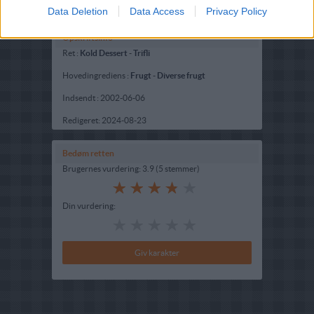
Data Deletion
Data Access
Privacy Policy
Opskriftsinfo
Ret :
Kold Dessert
-
Trifli
Hovedingrediens :
Frugt
-
Diverse frugt
Indsendt :
2002-06-06
Redigeret:
2024-08-23
Bedøm retten
Brugernes vurdering:
3.9
(
5
stemmer
)
Din vurdering: