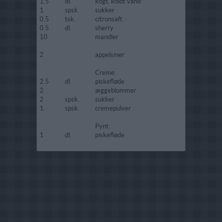
1.5
dl.
kogt, koldt vand
1
spsk.
sukker
0.5
tsk.
citronsaft
0.5
dl.
sherry
10
mandler
2
appelsiner
Creme:
2.5
dl.
piskefløde
2
æggeblommer
2
spsk.
sukker
1
spsk.
cremepulver
Pynt:
1
dl.
piskefløde