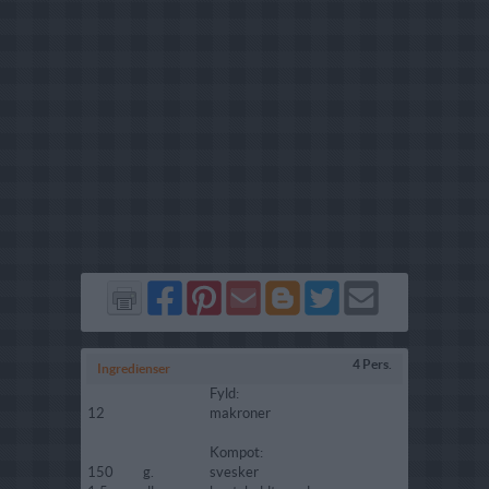
Del
Del
Send
Del
Del
Send
på
på
via
på
på
i
Facebook
Pinterest
GMail
Blogger
Twitter
mail
4 Pers.
Ingredienser
Fyld:
12
makroner
Kompot:
150
g.
svesker