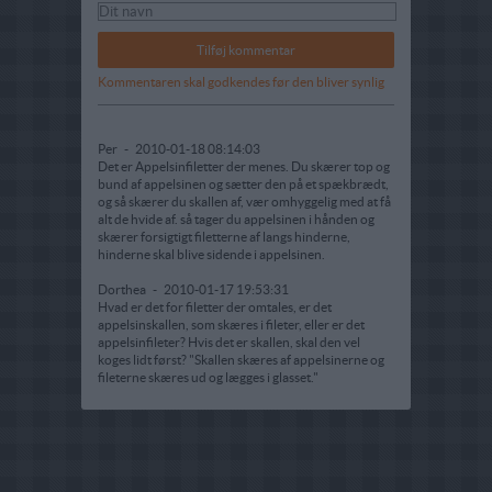
Kommentaren skal godkendes før den bliver synlig
Per
-
2010-01-18 08:14:03
Det er Appelsinfiletter der menes. Du skærer top og
bund af appelsinen og sætter den på et spækbrædt,
og så skærer du skallen af, vær omhyggelig med at få
alt de hvide af. så tager du appelsinen i hånden og
skærer forsigtigt filetterne af langs hinderne,
hinderne skal blive sidende i appelsinen.
Dorthea
-
2010-01-17 19:53:31
Hvad er det for filetter der omtales, er det
appelsinskallen, som skæres i fileter, eller er det
appelsinfileter? Hvis det er skallen, skal den vel
koges lidt først? "Skallen skæres af appelsinerne og
fileterne skæres ud og lægges i glasset."