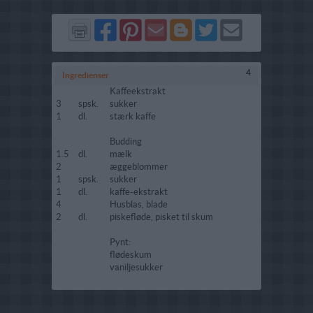
Del
Del
Send
Del
Del
Send
på
på
via
på
på
i
Facebook
Pinterest
GMail
Blogger
Twitter
mail
4
Ingredienser
Kaffeekstrakt
3
spsk.
sukker
1
dl.
stærk kaffe
Budding
1.5
dl.
mælk
2
æggeblommer
1
spsk.
sukker
1
dl.
kaffe-ekstrakt
4
Husblas, blade
2
dl.
piskefløde, pisket til skum
Pynt:
flødeskum
vaniljesukker