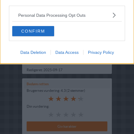
third parties.
Personal Data Processing Opt Outs
CONFIRM
Opskriftsinfo
Ret :
Kold Dessert
-
Budding
Hovedingrediens :
Mælkeprodukter
-
Fløde
Data Deletion
Data Access
Privacy Policy
Indsendt :
2002-06-06
Redigeret:
2025-09-17
Bedøm retten
Brugernes vurdering:
4.3
(
2
stemmer
)
Din vurdering: