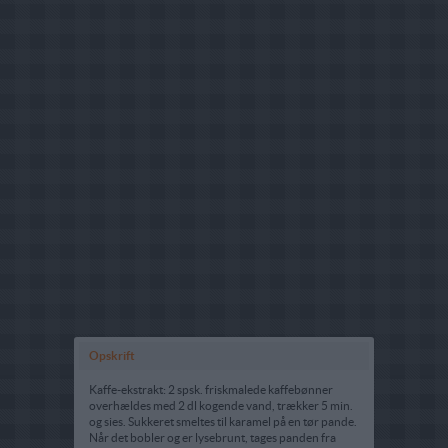
Opskrift
Kaffe-ekstrakt: 2 spsk. friskmalede kaffebønner
overhældes med 2 dl kogende vand, trækker 5 min.
og sies. Sukkeret smeltes til karamel på en tør pande.
Når det bobler og er lysebrunt, tages panden fra