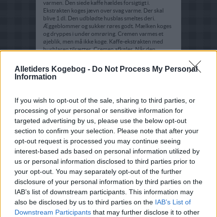
varmen. Den siede kaffe hældes forsigtigt i.
Ekstrakten koges jævn over svag varme. Der skal
blive 1 dl. Den udblødte husblas smeltes deri.
Æggeblommer og sukker røres godt. Mælken koges
og dryppes i under omrøring. Cremen varmes et
øjeblik, men må ikke koge. Kaffe-ekstrakten med
husblasen tilsættes. Cremen afkøles. Når den
begynder at blive jævn, blandes flødeskummet
forsigtigt i. Buddingen hældes i en skål og pyntes
Alletiders Kogebog -
Do Not Process My Personal
med flødeskum, smagt til med vaniljesukker.
Information
If you wish to opt-out of the sale, sharing to third parties, or
processing of your personal or sensitive information for
targeted advertising by us, please use the below opt-out
section to confirm your selection. Please note that after your
opt-out request is processed you may continue seeing
interest-based ads based on personal information utilized by
us or personal information disclosed to third parties prior to
your opt-out. You may separately opt-out of the further
disclosure of your personal information by third parties on the
IAB’s list of downstream participants. This information may
also be disclosed by us to third parties on the
IAB’s List of
Downstream Participants
that may further disclose it to other