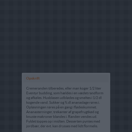
Opskrift
Cremeranden tilberedes, eller man koger 1/2 liter
Eventyr budding, som hældes i en vædet randform
og afkøles. Husblasen udblødes og smeltes i 1/2 dl
kogende vand. Sukker og ¾ dl ananaslage røres i.
Opløsningen røres på en gang i flødeskummet.
Ananasterninger, trekanter af grapefrugtkød og
knuste makroner blandes i. Randen vendes ud.
Fyldet toppes op i midten. Desserten pyntes med
jordbær, der evt. kan drysses med lidt flormelis.