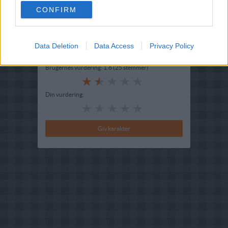
CONFIRM
Indsendt :
2002-06-06
Redigeret:
2021-12-27
Data Deletion
Data Access
Privacy Policy
Bedøm retten
Brugernes vurdering:
1.6
(
25
stemmer
)
Din vurdering: