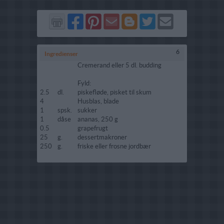
Del
Del
Send
Del
Del
Send
på
på
via
på
på
i
Facebook
Pinterest
GMail
Blogger
Twitter
mail
6
Ingredienser
Cremerand eller 5 dl. budding
Fyld:
2.5
dl.
piskefløde, pisket til skum
4
Husblas, blade
1
spsk.
sukker
1
dåse
ananas, 250 g
0.5
grapefrugt
25
g.
dessertmakroner
250
g.
friske eller frosne jordbær