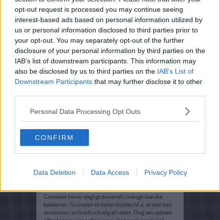
opt-out request is processed you may continue seeing
Beskrivelse
interest-based ads based on personal information utilized by
us or personal information disclosed to third parties prior to
Opskrift på coleslaw med hvidkål
your opt-out. You may separately opt-out of the further
Mums, findes der noget bedre en knasende sprød
disclosure of your personal information by third parties on the
salat? Denne salat er det perfekte supplement til
IAB’s list of downstream participants. This information may
sommerens mange grillretter med venner og familie.
also be disclosed by us to third parties on the
IAB’s List of
Her får du opskriften på en nem coleslaw salat, som
Downstream Participants
that may further disclose it to other
kan laves i sidste øjeblik inden servering.
third parties.
Salatens oprindelse
Personal Data Processing Opt Outs
Coleslaw er en populær salat, særligt i USA, som
stammer fra Holland helt tilbage i 1700-tallet. Den
moderne variant med mayonnaise som dressing
CONFIRM
menes dog at stamme fra det 18. århundrede, da det
var der, mayonnaisen blev opfundet.
Data Deletion
Data Access
Privacy Policy
Populært med hjemmelavet
coleslaw
Coleslaw bliver dagligt anvendt i mange danske
køkkener. Grunden til dette skyldes bl.a. at den kan
anvendes i et bredt udvalg af retter. Dog ses salaten