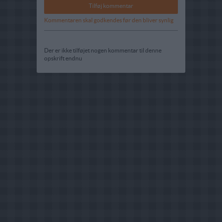
Kommentaren skal godkendes før den bliver synlig
Der er ikke tilføjet nogen kommentar til denne
opskrift endnu