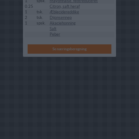
1
spsk.
Mayonnaise. fedtreduceret
0.25
Citron, saft heraf
1
tsk.
Æblecidereddike
2
tsk.
Dijonsennep
1
spsk.
Akaciehonning
Salt
Peber
Se næringsberegning