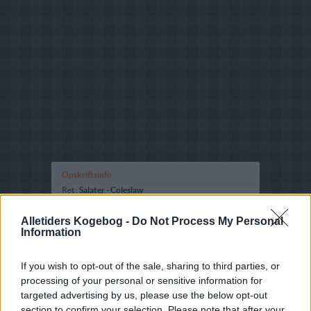
Opskriftsinfo
Ret :
Salater
-
Coleslaw
Hovedingrediens :
Kål
-
Hvidkål
Alletiders Kogebog -
Do Not Process My Personal
Information
Fryseegnet : Er ikke fryseegnet
Indsendt af : Marianne Søgaard
If you wish to opt-out of the sale, sharing to third parties, or
Indsendt :
2013-11-21
processing of your personal or sensitive information for
targeted advertising by us, please use the below opt-out
Redigeret:
2024-12-15
section to confirm your selection. Please note that after your