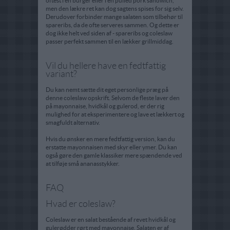
oftest i en burger eller i en pulled pork sandwich,
men den lækre ret kan dog sagtens spises for sig selv.
Derudover forbinder mange salaten som tilbehør til
spareribs, da de ofte serveres sammen. Og dette er
dog ikke helt ved siden af - spareribs og coleslaw
passer perfekt sammen til en lækker grillmiddag.
Vil du hellere have en fedtfattig
variant?
Du kan nemt sætte dit eget personlige præg på
denne coleslaw opskrift. Selvom de fleste laver den
på mayonnaise, hvidkål og gulerod, er der rig
mulighed for at eksperimentere og lave et lækkert og
smagfuldt alternativ.
Hvis du ønsker en mere fedtfattig version, kan du
erstatte mayonnaisen med skyr eller ymer. Du kan
også gøre den gamle klassiker mere spændende ved
at tilføje små ananasstykker.
FAQ
Hvad er coleslaw?
Coleslaw er en salat bestående af revet hvidkål og
gulerødder rørt med mayonnaise. Salaten er af