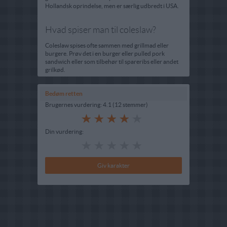
Hollandsk oprindelse, men er særlig udbredt i USA.
Hvad spiser man til coleslaw?
Coleslaw spises ofte sammen med grillmad eller
burgere. Prøv det i en burger eller pulled pork
sandwich eller som tilbehør til spareribs eller andet
grilkød.
Bedøm retten
Brugernes vurdering:
4.1
(
12
stemmer
)
Din vurdering: