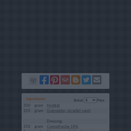
Del
Del
Send
Del
Del
Send
på
på
via
på
på
i
Facebook
Pinterest
GMail
Blogger
Twitter
mail
Ingredienser
Antal:
Pers.
350
gram
Hvidkål
225
gram
Gulerødder, skrællet vægt
Dressing:
250
gram
Cremefraiche 18%