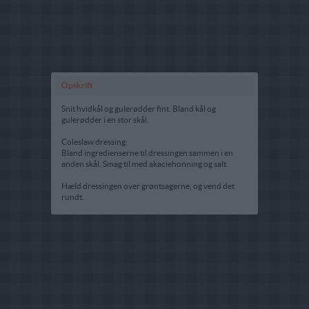
Opskrift
Snit hvidkål og gulerødder fint. Bland kål og
gulerødder i en stor skål.
Coleslaw dressing:
Bland ingredienserne til dressingen sammen i en
anden skål. Smag til med akaciehonning og salt.
Hæld dressingen over grøntsagerne, og vend det
rundt.