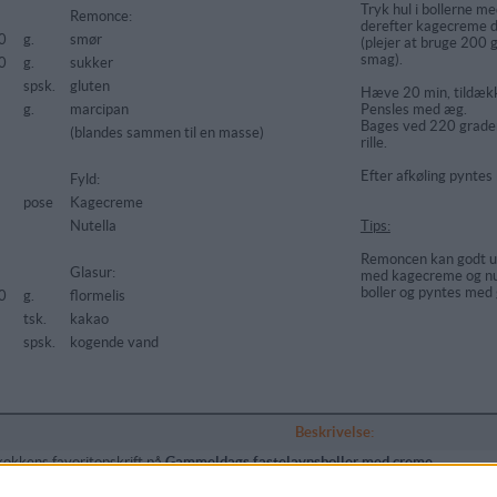
Tryk hul i bollerne m
Remonce:
derefter kagecreme de
0
g.
smør
(plejer at bruge 200 g
smag).
0
g.
sukker
spsk.
gluten
Hæve 20 min, tildæk
g.
marcipan
Pensles med æg.
Bages ved 220 grader
(blandes sammen til en masse)
rille.
Efter afkøling pyntes
Fyld:
pose
Kagecreme
Nutella
Tips:
Remoncen kan godt un
Glasur:
med kagecreme og nutel
boller og pyntes med 
0
g.
flormelis
tsk.
kakao
spsk.
kogende vand
Beskrivelse:
kokkens favoritopskrift på
Gammeldags fastelavnsboller med creme