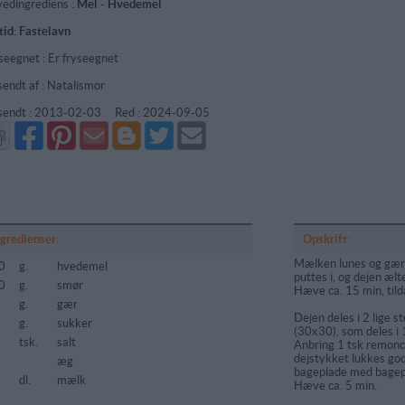
edingrediens :
Mel
-
Hvedemel
tid
:
Fastelavn
seegnet : Er fryseegnet
sendt af : Natalismor
sendt :
2013-02-03
Red :
2024-09-05
Del
Del
Send
Del
Del
Send
på
på
via
på
på
i
Facebook
Pinterest
GMail
Blogger
Twitter
mail
ngredienser:
Opskrift:
Mælken lunes og gæren
0
g.
hvedemel
puttes i, og dejen ælt
0
g.
smør
Hæve ca. 15 min, til
g.
gær
Dejen deles i 2 lige st
g.
sukker
(30x30), som deles i 1
tsk.
salt
Anbring 1 tsk remonc
dejstykket lukkes go
æg
bageplade med bagepa
dl.
mælk
Hæve ca. 5 min.