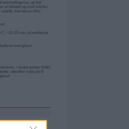
ed tommelfingeren, og fyld
r er blandet op med nutella i
 nutella, men det er efter
ket
 C. i 10-20 min, på midterste
 bollerne med glasur.
dværes, i stedet pyttes fyldet
la i. derefter rulles de til
glasur