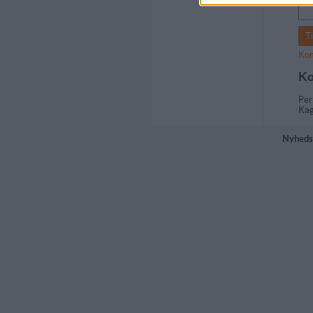
Kom
Ko
Pe
Kag
Nyheds