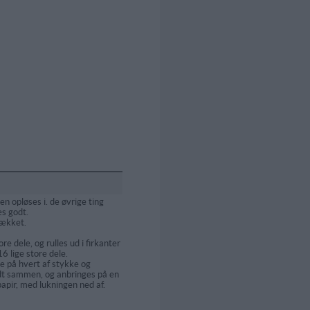
 opløses i. de øvrige ting
es godt.
dækket.
ore dele, og rulles ud i firkanter
6 lige store dele.
e på hvert af stykke og
dt sammen, og anbringes på en
pir, med lukningen ned af.