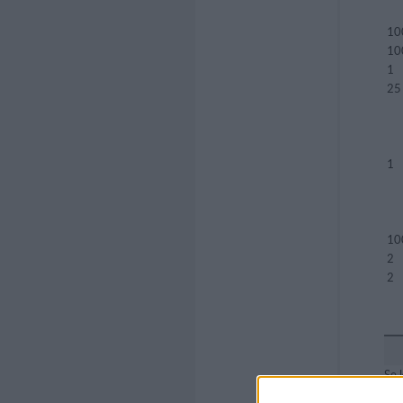
10
10
1
25
1
10
2
2
Se 