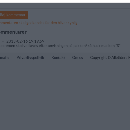
mentaren skal godkendes før den bliver synlig
mmentarer
r
-
2013-02-16 19:19:59
ecremen skal vel laves efter anvisningen på pakken? så husk mælken *S*
mails
-
Privatlivspolitik
-
Kontakt
-
Om os
-
Copyright © Alletiders