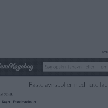
Ny b
Fastelavnsboller med nutella
al:
32 stk.
 :
Kager
-
Fastelavnsboller