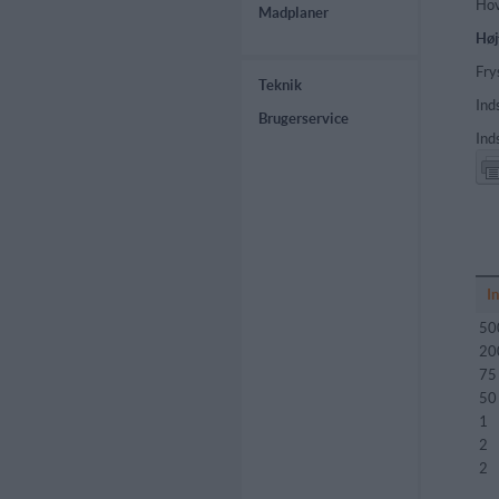
Hov
Madplaner
Høj
Fry
Teknik
Ind
Brugerservice
Ind
I
50
20
75
50
1
2
2