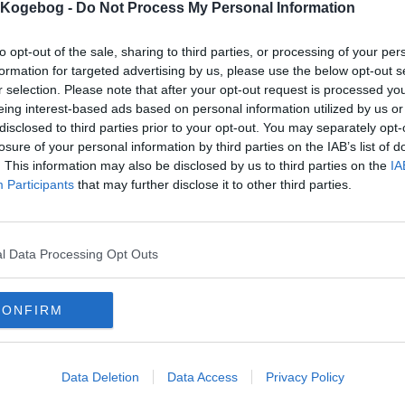
s Kogebog -
Do Not Process My Personal Information
arakterer:
kriften er vist 10981 gange,
udskrevet 175 gange.
to opt-out of the sale, sharing to third parties, or processing of your per
formation for targeted advertising by us, please use the below opt-out s
ømmelse af denne opskrift:
(
2
stemmer)
r selection. Please note that after your opt-out request is processed y
eing interest-based ads based on personal information utilized by us or
1
2
3
4
5
disclosed to third parties prior to your opt-out. You may separately opt-
dårligst, 5=bedst)
losure of your personal information by third parties on the IAB’s list of
. This information may also be disclosed by us to third parties on the
IA
Participants
that may further disclose it to other third parties.
l Data Processing Opt Outs
CONFIRM
mentar fra:
mmentar:
Data Deletion
Data Access
Privacy Policy