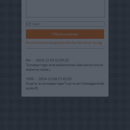
Kommentaren skal godkendes før den bliver synlig
Per
-
2024-12-09 15:09:22
Tomatspringer et et stykke tomat uden kerne som er
skåret en slidse i.
1960
-
2024-12-06 17:42:03
Hvad er en tomatspringer? Lav nu en fyldestgørende
opskrift.