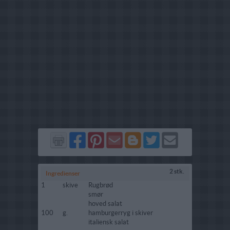
Del
Del
Send
Del
Del
Send
på
på
via
på
på
i
Facebook
Pinterest
GMail
Blogger
Twitter
mail
2 stk.
Ingredienser
1
skive
Rugbrød
smør
hoved salat
100
g.
hamburgerryg i skiver
italiensk salat