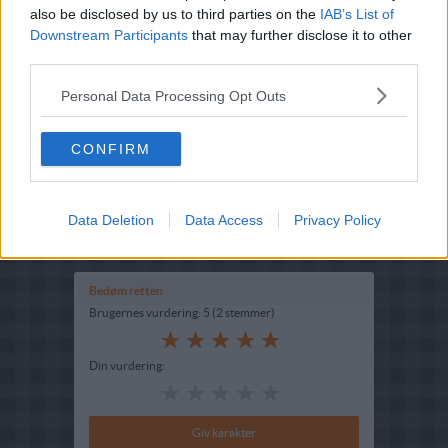
also be disclosed by us to third parties on the
IAB’s List of
Downstream Participants
that may further disclose it to other
third parties.
Personal Data Processing Opt Outs
Opskriftsinfo
CONFIRM
Ret :
Frokost
-
Smørrebrød
Fryseegnet : Ikke fryseegnet
Indsendt :
2023-08-31
Data Deletion
Data Access
Privacy Policy
Redigeret:
2023-08-31
Bedøm retten
Brugernes vurdering:
5
(
2
stemmer
)
Din vurdering: