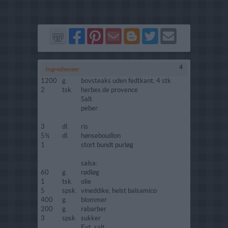
Del
Del
Send
Del
Del
Send
på
på
via
på
på
i
Facebook
Pinterest
GMail
Blogger
Twitter
mail
4
Ingredienser
1200
g.
bovsteaks uden fedtkant, 4 stk
2
tsk.
herbes de provence
Salt
peber
3
dl.
ris
5½
dl.
hønsebouillon
1
stort bundt purløg
salsa:
60
g.
rødløg
1
tsk.
olie
5
spsk.
vineddike, helst balsamico
400
g.
blommer
200
g.
rabarber
3
spsk.
sukker
Evt. salt