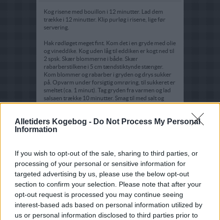
Kog risene med bouillon i 12 minutter. Lad dem
trække i 12 minutter. Klip purløg i risene, lige før
servering.
Hak rødløget meget fint. Kom det i en gryde med olie
og vineddike. Kog uden låg til eddiken er kogt ned til
2 spsk. Skær blommerne i både. Skær
rabarberstilkene i 5 cm tændstiktynde stænger.
Kom blommer og rabarber i gryden og drys sukker
på. Opvarm under forsigtig omrøring, til sukkeret er
smeltet (ca. 1 minut). Tag gryden fra varmen og lad
salsaen trække 10 minutter. Smag til med salt og
peber.
Alletiders Kogebog -
Do Not Process My Personal
Dup bovsteakene tørre med køkkenrulle. Drys med
Information
provencekrydderi og peber på begge sider. Pensl
evt. grillen med olie og varm den op. Kom
bovsteakene på grillen, når grillkullene gløder og alle
If you wish to opt-out of the sale, sharing to third parties, or
flammer er døet ud. Grill dem i 4 - 5 minutter på hver
side afhængig af kødets tykkelse. Drys med salt. I
processing of your personal or sensitive information for
stedet for grill kan kødet steges på
targeted advertising by us, please use the below opt-out
grillpande/almindelig pande i ca. 6 min. på hver side.
section to confirm your selection. Please note that after your
opt-out request is processed you may continue seeing
interest-based ads based on personal information utilized by
us or personal information disclosed to third parties prior to