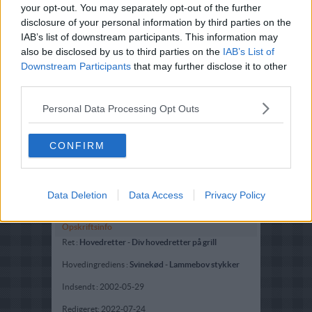
your opt-out. You may separately opt-out of the further
disclosure of your personal information by third parties on the
IAB’s list of downstream participants. This information may
also be disclosed by us to third parties on the
IAB’s List of
Downstream Participants
that may further disclose it to other
third parties.
Personal Data Processing Opt Outs
CONFIRM
Data Deletion
Data Access
Privacy Policy
Opskriftsinfo
Ret :
Hovedretter
-
Div hovedretter på grill
Hovedingrediens :
Svinekød
-
Lammebov stykker
Indsendt :
2002-05-29
Redigeret:
2022-07-24