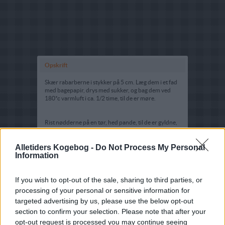
Opskrift
Skær rabarberne i stykker på 5 cm. Læg dem i et fad
med bagepapir, drys med sukker, og bag dem ved
180*c varmluft i ca. 1/2 time, til de er møre.
Rist nødderne på en tør, hed pande, til de er gyldne,
tilsæt honning og salt, varm igennem, og afkøl dem
på en tallerken. Hak dem groft.
Alletiders Kogebog -
Do Not Process My Personal
Information
Ved serveringen:
anret portionsvis i skåle eller på fad. Læg halvdelen
af brøndkarsen nederst, fordel smalle avokado både
If you wish to opt-out of the sale, sharing to third parties, or
over, så dessingen, så rabarberne og til sidst resten
processing of your personal or sensitive information for
af brøndkarsen og nødderne.
targeted advertising by us, please use the below opt-out
section to confirm your selection. Please note that after your
opt-out request is processed you may continue seeing