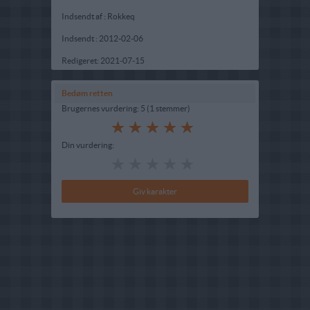
Indsendt af : Rokkeq
Indsendt :
2012-02-06
Redigeret:
2021-07-15
Bedøm retten
Brugernes vurdering:
5
(
1
stemmer
)
Din vurdering: