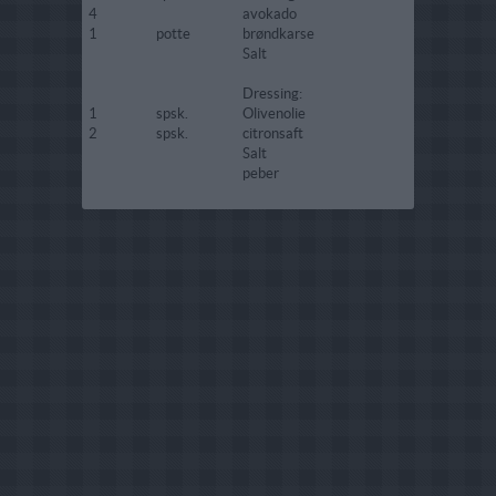
4
avokado
1
potte
brøndkarse
Salt
Dressing:
1
spsk.
Olivenolie
2
spsk.
citronsaft
Salt
peber