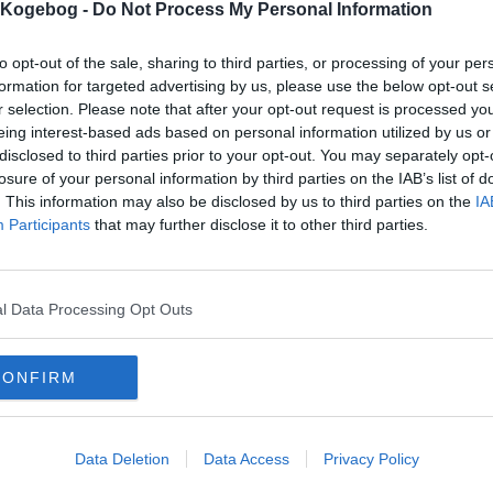
s Kogebog -
Do Not Process My Personal Information
mentar fra:
to opt-out of the sale, sharing to third parties, or processing of your per
formation for targeted advertising by us, please use the below opt-out s
mmentar:
r selection. Please note that after your opt-out request is processed y
eing interest-based ads based on personal information utilized by us or
disclosed to third parties prior to your opt-out. You may separately opt-
losure of your personal information by third parties on the IAB’s list of
. This information may also be disclosed by us to third parties on the
IA
Participants
that may further disclose it to other third parties.
mentaren skal godkendes før den bliver synlig
mmentarer
l Data Processing Opt Outs
 er ikke tilføjet nogen kommentar til denne opskrift endnu
mails
-
Privatlivspolitik
-
Kontakt
-
Om os
-
Copyright © Alletiders
CONFIRM
Data Deletion
Data Access
Privacy Policy