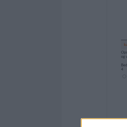
k
Ops
og 
Bed
4
(1=