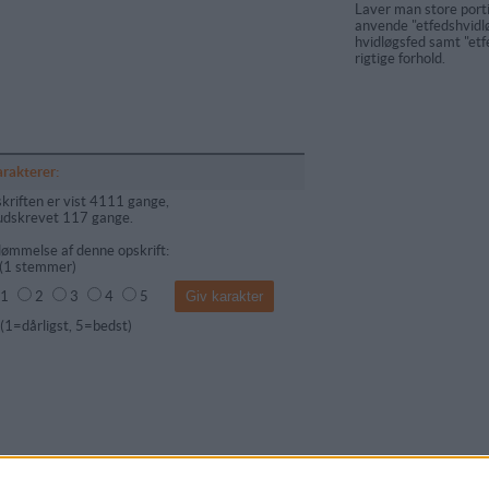
Laver man store port
anvende "etfedshvidlø
hvidløgsfed samt "etf
rigtige forhold.
arakterer:
kriften er vist 4111 gange,
udskrevet 117 gange.
ømmelse af denne opskrift:
(
1
stemmer)
1
2
3
4
5
dårligst, 5=bedst)