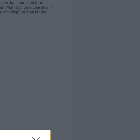
ioner, kan man med fordel
g". Man skal bare veje de alm
edshvidløg", så man får det