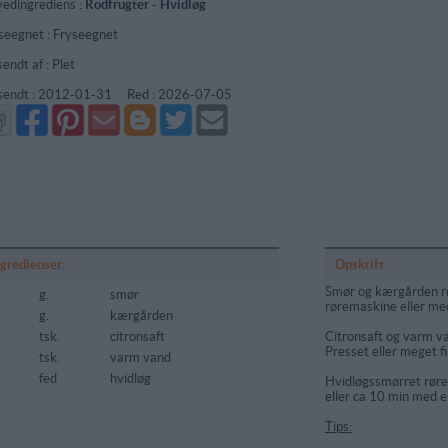
edingrediens :
Rodfrugter
-
Hvidløg
seegnet : Fryseegnet
sendt af : Plet
sendt :
2012-01-31
Red :
2026-07-05
Del
Del
Send
Del
Del
Send
på
på
via
på
på
i
Facebook
Pinterest
GMail
Blogger
Twitter
mail
ngredienser:
Opskrift:
Smør og kærgården rør
g.
smør
røremaskine eller med
g.
kærgården
tsk.
citronsaft
Citronsaft og varm van
Presset eller meget fi
tsk.
varm vand
fed
hvidløg
Hvidløgssmørret røre
eller ca 10 min med en
Tips: