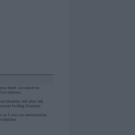
es blødt i en elektrisk
 en elpisker.
d tilsættes lidt efter lidt.
nrevet hvidløg tilsættes.
s ca 5 min i en røremaskine
 elpisker.