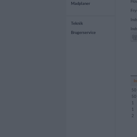
Hov
Madplaner
Fry
Ind
Teknik
Ind
Brugerservice
I
50
50
1
1
2