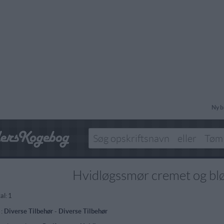
Ny b
Hvidløgssmør cremet og bl
al:
1
 :
Diverse Tilbehør
-
Diverse Tilbehør