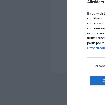
Alletider
Kom
If you wish 
sensitive in
Ko
confirm you
continue se
information 
further disc
participants
Downstream 
Kom
Ko
Persona
Der
Nyheds