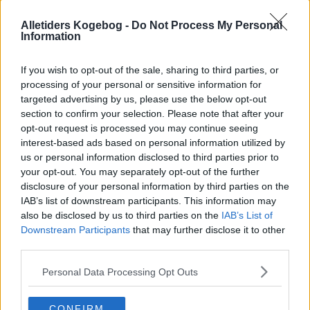
Alletiders Kogebog -
Do Not Process My Personal
Information
If you wish to opt-out of the sale, sharing to third parties, or
processing of your personal or sensitive information for
targeted advertising by us, please use the below opt-out
section to confirm your selection. Please note that after your
opt-out request is processed you may continue seeing
interest-based ads based on personal information utilized by
us or personal information disclosed to third parties prior to
your opt-out. You may separately opt-out of the further
disclosure of your personal information by third parties on the
IAB’s list of downstream participants. This information may
Opskriftsinfo
also be disclosed by us to third parties on the
IAB’s List of
Ret :
Pålæg
-
Pålæg
Downstream Participants
that may further disclose it to other
third parties.
Hovedingrediens :
Bælgplanter
-
Bønner
Indsendt af : meltesen
Personal Data Processing Opt Outs
Indsendt :
2012-01-09
CONFIRM