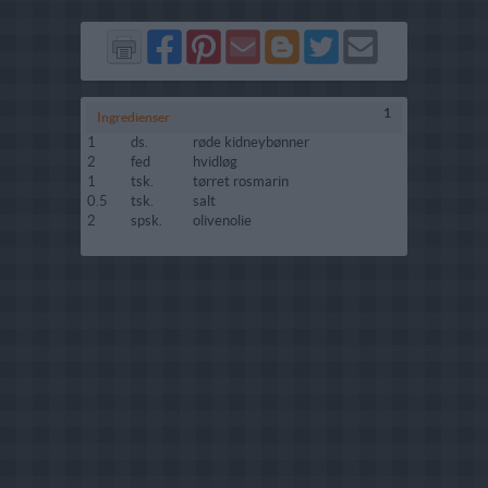
Del
Del
Send
Del
Del
Send
på
på
via
på
på
i
Facebook
Pinterest
GMail
Blogger
Twitter
mail
1
Ingredienser
1
ds.
røde kidneybønner
2
fed
hvidløg
1
tsk.
tørret rosmarin
0.5
tsk.
salt
2
spsk.
olivenolie