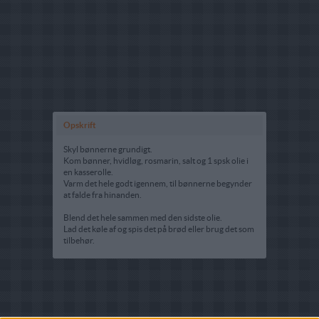
Opskrift
Skyl bønnerne grundigt.
Kom bønner, hvidløg, rosmarin, salt og 1 spsk olie i
en kasserolle.
Varm det hele godt igennem, til bønnerne begynder
at falde fra hinanden.
Blend det hele sammen med den sidste olie.
Lad det køle af og spis det på brød eller brug det som
tilbehør.