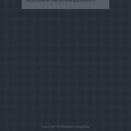
flere krydderier. Men alt i alt en god opskrift =)
Copyright © Alletiders Kogebog