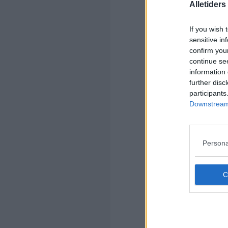
Alletider
If you wish 
sensitive in
confirm you
continue se
Kom
information 
further disc
Ko
participants
Downstream 
Persona
Kom
Ko
Pia
Kan
Ras
Den