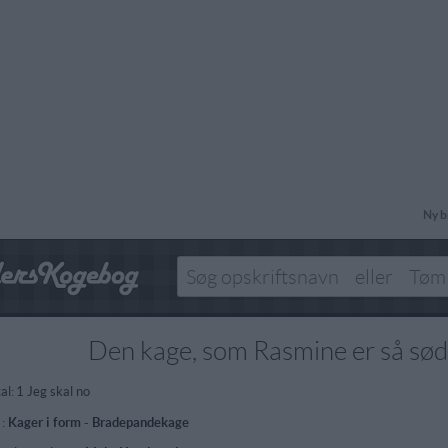
Ny b
Den kage, som Rasmine er så sød
al:
1 Jeg skal no
 :
Kager i form
-
Bradepandekage