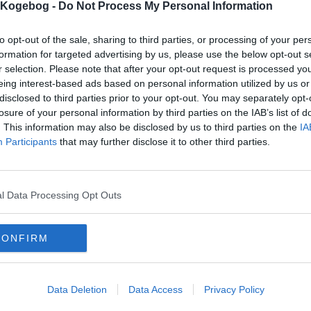
s Kogebog -
Do Not Process My Personal Information
to opt-out of the sale, sharing to third parties, or processing of your per
formation for targeted advertising by us, please use the below opt-out s
r selection. Please note that after your opt-out request is processed y
eing interest-based ads based on personal information utilized by us or
mentar fra:
disclosed to third parties prior to your opt-out. You may separately opt-
losure of your personal information by third parties on the IAB’s list of
mmentar:
. This information may also be disclosed by us to third parties on the
IA
Participants
that may further disclose it to other third parties.
l Data Processing Opt Outs
mentaren skal godkendes før den bliver synlig
mmentarer
CONFIRM
-
2015-05-23 07:51:38
 den fryses ned uden glasur
ras
-
2011-12-20 13:23:09
Data Deletion
Data Access
Privacy Policy
 er sindssygt god, prøv den ;-)