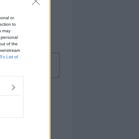
sonal or
ection to
ou may
 personal
out of the
 downstream
B’s List of