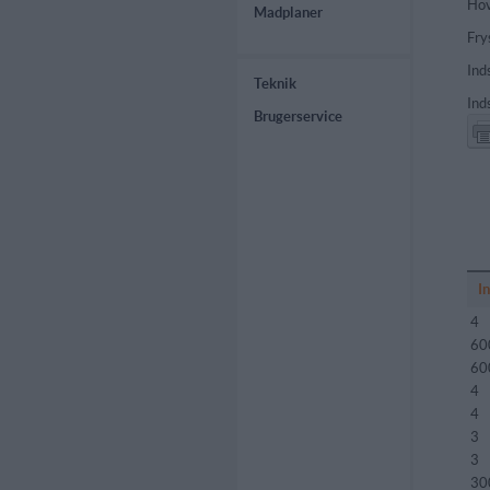
Hov
Madplaner
Fry
Ind
Teknik
Ind
Brugerservice
I
4
60
60
4
4
3
3
30