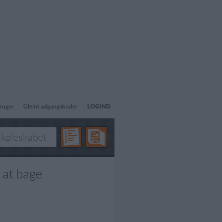
ruger
Glemt adgangskoder
LOGIND
 at bage