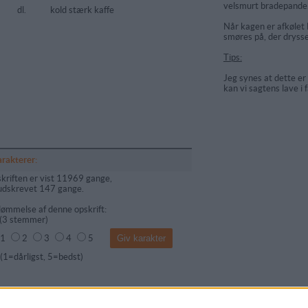
velsmurt bradepande
dl.
kold stærk kaffe
Når kagen er afkølet 
smøres på, der dryss
Tips:
Jeg synes at dette e
kan vi sagtens lave i 
arakterer:
kriften er vist 11969 gange,
udskrevet 147 gange.
ømmelse af denne opskrift:
(
3
stemmer)
1
2
3
4
5
dårligst, 5=bedst)