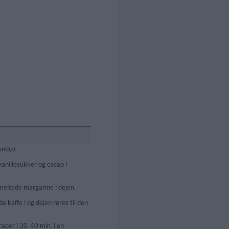
ndigt.
vanillesukker og cacao i
eltede margarine i dejen.
de kaffe i og dejen røres til den
ader i 30-40 min. i en