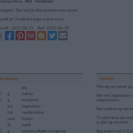
edingrediens :
Mel
-
Hvedemel
seegnet : Den skal jo ikke gemmes men spises
sendt af : Frederik's kage-sultne mave
sendt :
2011-08-23
Red :
2022-06-18
Del
Del
Send
Del
Del
Send
på
på
via
på
på
i
Facebook
Pinterest
GMail
Blogger
Twitter
mail
ngredienser:
Opskrift:
Pisk æg og sukker gru
æg
0
g.
sukker
Rør mel, bagepulver, 
0
g.
hvedemel
æggemassen.
tsk.
bagepulver
Rør mælken og den sm
tsk.
vanillesukker
Til sidst røres den kol
spsk.
Kakao
er glat og ensartet.
dl.
mælk
0
g.
smeltet afkølet margarine
Bag kagen ved 170 gr