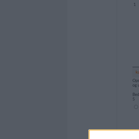
1
k
Ops
og 
Bed
5
(1=