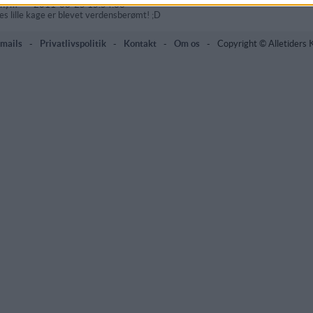
onym
-
2011-08-25 15:54:36
es lille kage er blevet verdensberømt! ;D
mails
-
Privatlivspolitik
-
Kontakt
-
Om os
-
Copyright © Alletiders