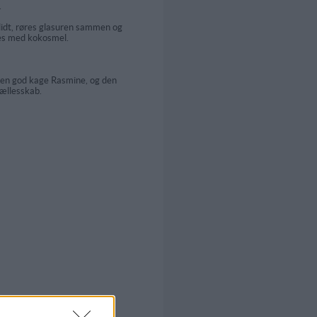
.
lidt, røres glasuren sammen og
es med kokosmel.
r en god kage Rasmine, og den
fællesskab.