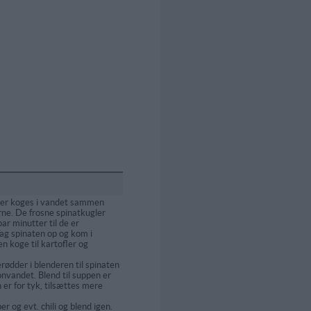
der koges i vandet sammen
ne. De frosne spinatkugler
ar minutter til de er
ag spinaten op og kom i
n koge til kartofler og
rødder i blenderen til spinaten
lonvandet. Blend til suppen er
 er for tyk, tilsættes mere
er og evt. chili og blend igen.