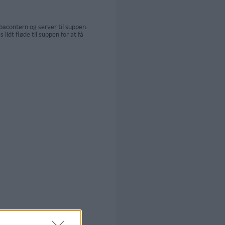
bacontern og server til suppen.
lidt fløde til suppen for at få