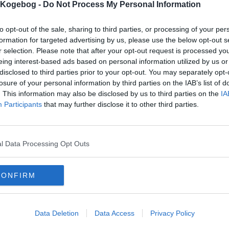
s Kogebog -
Do Not Process My Personal Information
to opt-out of the sale, sharing to third parties, or processing of your per
formation for targeted advertising by us, please use the below opt-out s
mentar fra:
r selection. Please note that after your opt-out request is processed y
mmentar:
eing interest-based ads based on personal information utilized by us or
disclosed to third parties prior to your opt-out. You may separately opt-
losure of your personal information by third parties on the IAB’s list of
. This information may also be disclosed by us to third parties on the
IA
Participants
that may further disclose it to other third parties.
mentaren skal godkendes før den bliver synlig
l Data Processing Opt Outs
mmentarer
 er ikke tilføjet nogen kommentar til denne opskrift endnu
CONFIRM
mails
-
Privatlivspolitik
-
Kontakt
-
Om os
-
Copyright © Alletiders
Data Deletion
Data Access
Privacy Policy