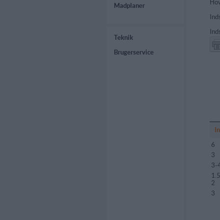
Hov
Madplaner
Ind
Ind
Teknik
Brugerservice
I
6
3
3-
1.5
2
3