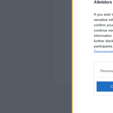
Alletider
If you wish 
sensitive in
Kom
confirm you
Ko
continue se
information 
further disc
participants
Downstream 
Kom
Persona
Ko
Der
Nyheds