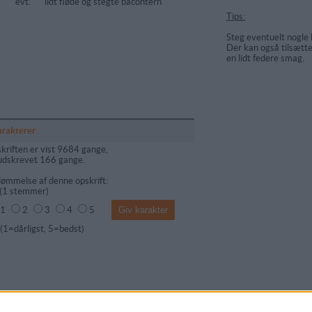
evt.
lidt fløde og stegte bacontern
Tips:
Steg eventuelt nogle 
Der kan også tilsættes 
en lidt federe smag.
arakterer:
kriften er vist 9684 gange,
udskrevet 166 gange.
ømmelse af denne opskrift:
(
1
stemmer)
1
2
3
4
5
dårligst, 5=bedst)