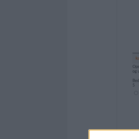
k
Ops
og 
Bed
5
(1=