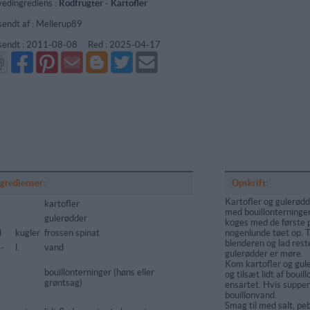
edingrediens :
Rodfrugter
-
Kartofler
sendt af : Mellerup89
sendt :
2011-08-08
Red :
2025-04-17
Del
Del
Send
Del
Del
Send
på
på
via
på
på
i
Facebook
Pinterest
GMail
Blogger
Twitter
mail
ngredienser:
Opskrift:
Kartofler og gulerød
kartofler
med bouillonterninger
gulerødder
koges med de første p
4
kugler
frossen spinat
nogenlunde tøet op. T
blenderen og lad reste
-
l.
vand
gulerødder er møre.
Kom kartofler og gule
bouillonterninger (høns eller
og tilsæt lidt af bouil
grøntsag)
ensartet. Hvis suppen
bouillonvand.
Smag til med salt, peb