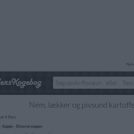
Ny b
Nem, lækker og pivsund kartoff
al:
4 Pers
 :
Suppe
-
Diverse supper