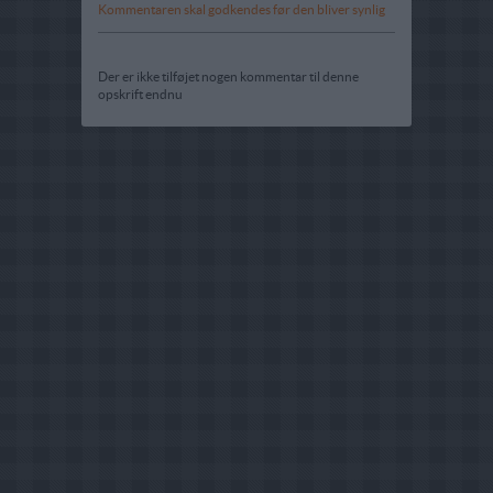
Kommentaren skal godkendes før den bliver synlig
Der er ikke tilføjet nogen kommentar til denne
opskrift endnu