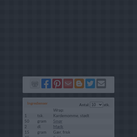
Del
Del
Send
Del
Del
Send
på
på
via
på
på
i
Facebook
Pinterest
GMail
Blogger
Twitter
mail
Ingredienser
Antal:
stk.
Wrap:
1
tsk.
Kardemomme, stødt
50
gram
Smør
2
dl.
Mælk
15
gram
Gær, frisk