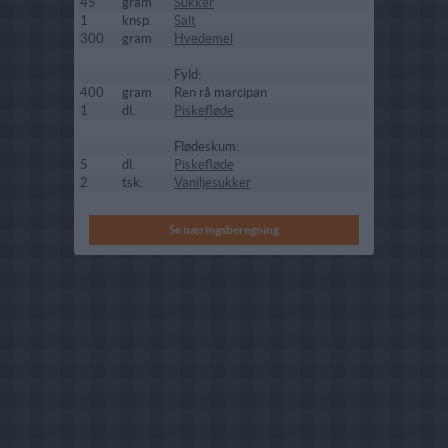
45
gram
Sukker
1
knsp.
Salt
300
gram
Hvedemel
Fyld:
400
gram
Ren rå marcipan
1
dl.
Piskefløde
Flødeskum:
5
dl.
Piskefløde
2
tsk.
Vaniljesukker
Se næringsberegning