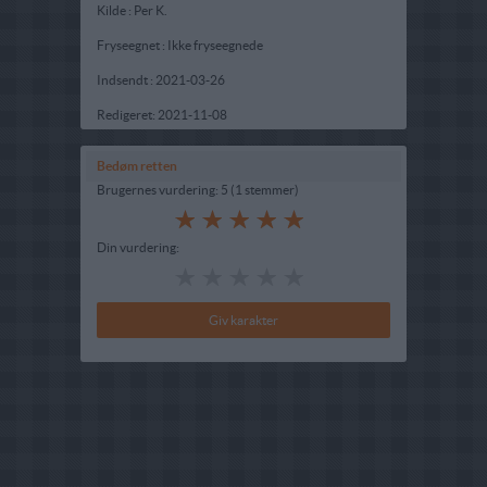
Kilde : Per K.
Fryseegnet : Ikke fryseegnede
Indsendt :
2021-03-26
Redigeret:
2021-11-08
Bedøm retten
Brugernes vurdering:
5
(
1
stemmer
)
Din vurdering: