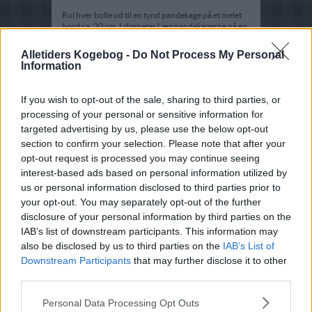
Rul hver bolle ud til en tynd pandekage på et melet
bord ca. 20 cm. I diameter Læg pandekagerne på en
bageplade med bagepapir og prik dem med en
gaffel. Bages midt i ovnen i 3-4 minutter Lad dem
Alletiders Kogebog -
Do Not Process My Personal
afkøle mellem bagepapir så de forbliver bløde.
Information
Vi bagte dem 2 og 2 og stablede dem med bagepapir
imellem og lagde en bradepande omvendt over som
låg. Kan efter afkøling opbevares i plasticpose.
If you wish to opt-out of the sale, sharing to third parties, or
processing of your personal or sensitive information for
Fyld:
targeted advertising by us, please use the below opt-out
Marcipanen rives på et rivejern og røres sammen
section to confirm your selection. Please note that after your
med piskefløde til en jævn masse.
opt-out request is processed you may continue seeing
Flødeskum:
interest-based ads based on personal information utilized by
Piskefløden piskes til skum med vaniljesukkeret.
us or personal information disclosed to third parties prior to
your opt-out. You may separately opt-out of the further
disclosure of your personal information by third parties on the
Servering:
Der lægges en stribe marcipanmasse på midten af
IAB’s list of downstream participants. This information may
pandekagerne, bagefter sprøjtes flødeskummet på
also be disclosed by us to third parties on the
IAB’s List of
hver side af marcipanmassen, dog ikke mere end at
Downstream Participants
that may further disclose it to other
de stadig kan foldes til en wrap
third parties.
Personal Data Processing Opt Outs