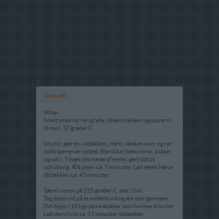
Opskrift
Wrap:
Smelt smørret i en gryde, tilsæt mælken og opvarm
til max. 37 grader C.
Smuldr gæren i dejskålen, hæld væsken over og rør
indtil gæren er opløst. Bland kardemomme, sukker
og salt i. Tilsæt det meste af melet, gem lidt til
udrulning. Ælt dejen ca. 5 minutter. Lad dejen hæve
tildækket i ca. 45 minutter.
Tænd ovnen på 225 grader C. alm. Ovn.
Tag dejen ud på et melet bord og ælt den igennem.
Del dejen i 10 lige store stykker som formes til boller.
Lad dem hvile ca. 15 minutter tildækket.