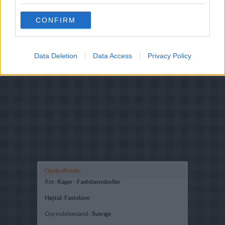
CONFIRM
Data Deletion
Data Access
Privacy Policy
Opskriftsinfo
Ret :
Kager
-
Fastelavnsboller
Højtid
:
Fastelavn
Oprindelsesland :
Sverige