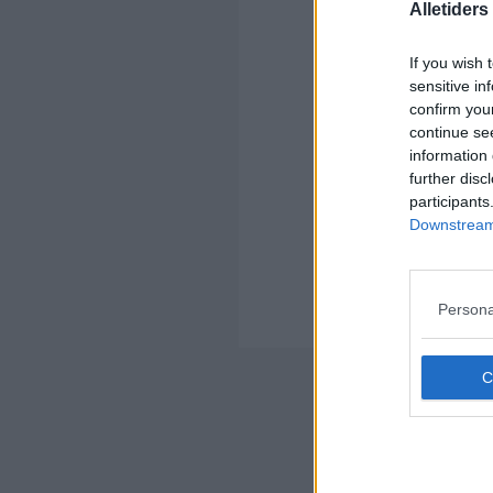
Alletider
Kom
If you wish 
sensitive in
Ko
confirm you
continue se
information 
further disc
participants
Downstream 
Kom
Ko
Persona
Der
Nyheds