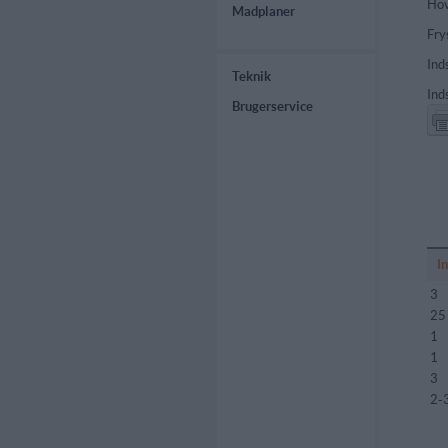
Hov
Madplaner
Fry
Ind
Teknik
Ind
Brugerservice
I
3
25
1
1
3
2-