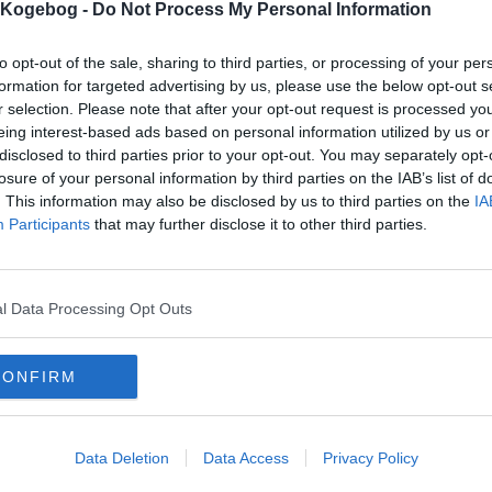
s Kogebog -
Do Not Process My Personal Information
mentar fra:
to opt-out of the sale, sharing to third parties, or processing of your per
formation for targeted advertising by us, please use the below opt-out s
mmentar:
r selection. Please note that after your opt-out request is processed y
eing interest-based ads based on personal information utilized by us or
disclosed to third parties prior to your opt-out. You may separately opt-
losure of your personal information by third parties on the IAB’s list of
. This information may also be disclosed by us to third parties on the
IA
Participants
that may further disclose it to other third parties.
mentaren skal godkendes før den bliver synlig
mmentarer
l Data Processing Opt Outs
 er ikke tilføjet nogen kommentar til denne opskrift endnu
mails
-
Privatlivspolitik
-
Kontakt
-
Om os
-
Copyright © Alletiders
CONFIRM
Data Deletion
Data Access
Privacy Policy