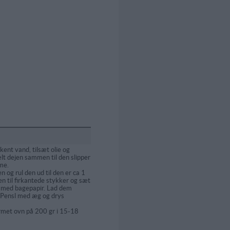
nkent vand, tilsæt olie og
lt dejen sammen til den slipper
me.
 og rul den ud til den er ca 1
en til firkantede stykker og sæt
 med bagepapir. Lad dem
 Pensl med æg og drys
armet ovn på 200 gr i 15-18