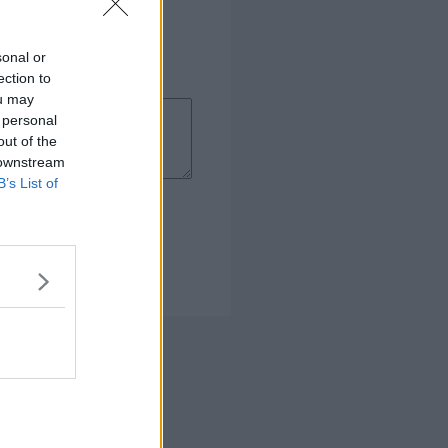
sonal or
ection to
ou may
 personal
out of the
 downstream
B’s List of
 Kogebog