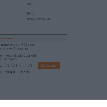
æg
Pynt:
grove havregryn
arakterer:
kriften er vist 4891 gange,
udskrevet 102 gange.
ømmelse af denne opskrift:
(
1
stemmer)
1
2
3
4
5
dårligst, 5=bedst)