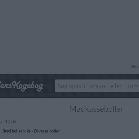
Ny b
Madkasseboller
al:
12 stk.
 :
Brød boller kiks
-
Diverse boller