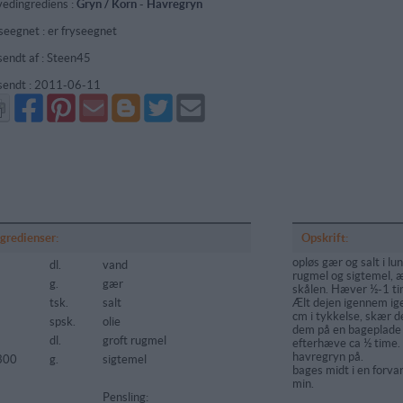
edingrediens :
Gryn / Korn
-
Havregryn
seegnet : er fryseegnet
sendt af : Steen45
sendt :
2011-06-11
Del
Del
Send
Del
Del
Send
på
på
via
på
på
i
Facebook
Pinterest
GMail
Blogger
Twitter
mail
ngredienser:
Opskrift:
opløs gær og salt i lu
dl.
vand
rugmel og sigtemel, æ
g.
gær
skålen. Hæver ½-1 ti
tsk.
salt
Ælt dejen igennem igen
cm i tykkelse, skær d
spsk.
olie
dem på en bageplade
dl.
groft rugmel
efterhæve ca ½ time.
havregryn på.
300
g.
sigtemel
bages midt i en forv
min.
Pensling: