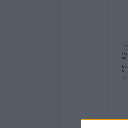
1
k
Ops
og 
Bed
5
(1=