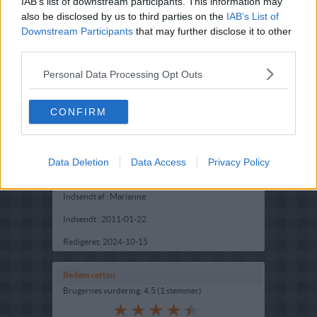
IAB’s list of downstream participants. This information may
also be disclosed by us to third parties on the
IAB’s List of
Downstream Participants
that may further disclose it to other
third parties.
Personal Data Processing Opt Outs
Opskriftsinfo
CONFIRM
Ret :
Suppe
-
Tomatsuppe
Hovedingrediens :
Drivhus Grønsager
-
Tomat -
Tomater
Data Deletion
Data Access
Privacy Policy
Fryseegnet : ja
Indsendt af : Marianne
Indsendt :
2011-01-22
Redigeret:
2024-10-15
Bedøm retten
Brugernes vurdering:
4.5
(
1
stemmer
)