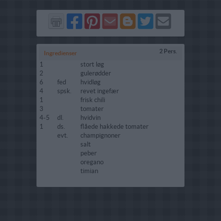
Del
Del
Send
Del
Del
Send
på
på
via
på
på
i
Facebook
Pinterest
GMail
Blogger
Twitter
mail
2 Pers.
Ingredienser
1
stort løg
2
gulerødder
6
fed
hvidløg
4
spsk.
revet ingefær
1
frisk chili
3
tomater
4-5
dl.
hvidvin
1
ds.
flåede hakkede tomater
evt.
champignoner
salt
peber
oregano
timian