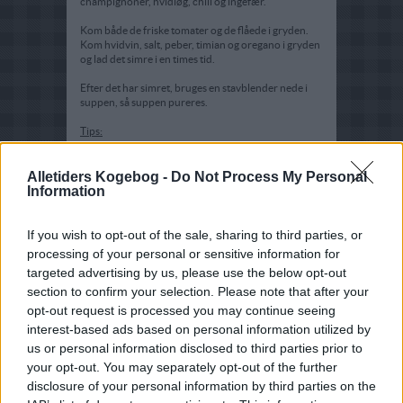
champignoner, hvidløg, chili og ingefær.
Kom både de friske tomater og de flåede i gryden.
Kom hvidvin, salt, peber, timian og oregano i gryden
og lad det simre i en times tid.
Efter det har simret, bruges en stavblender nede i
suppen, så suppen pureres.
Tips:
super sund, lækker og mættende suppe.
Alletiders Kogebog -
Do Not Process My Personal
Information
If you wish to opt-out of the sale, sharing to third parties, or
processing of your personal or sensitive information for
targeted advertising by us, please use the below opt-out
section to confirm your selection. Please note that after your
opt-out request is processed you may continue seeing
interest-based ads based on personal information utilized by
us or personal information disclosed to third parties prior to
your opt-out. You may separately opt-out of the further
disclosure of your personal information by third parties on the