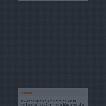
Opskrift
Pisk æg og sukker og kornene fra vanilje (eller
vaniljesukker) i ca. 10 min. med en håndmikser, eller