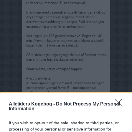
til det er skummende. Tilsæt citronskal.
Bland mel med bagepulver og salt i en anden skål, og
drys det igennem en si i æggeskummet. Vend
derefter revet æble og olie i dejen. Fyld straks dejen i
en smurt hjerteform (eller anden form).
Sæt kagen i en 175 grader varm ovn. Bages ca. i 40
min. Prøv om kagen er bagt ved at stikke et træspid i
kagen - der må ikke være rå dej på.
Afkøl den bagte kage og tage den ud af formen, mens
den endnu er lun. Sæt kagen på et fad.
Smør syltetøj i et jævnt lag på toppen.
Marcipanhjerte:
Ælt marcipanen igennem med lidt rødt eddikelage til
en passende lyserød farve. Rul marcipanen ud
mellem to stykker bagepapir.
Læg hjertekageformen ovenpå og skær rundt i
Alletiders Kogebog -
Do Not Process My Personal
kanten til et hjerte. Læg marcipanhjertet på toppen
Information
af kagen og drys med en anelse flormelis igennem en
si lige inden servering.
If you wish to opt-out of the sale, sharing to third parties, or
Tips:
processing of your personal or sensitive information for