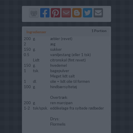
Del
Del
Send
Del
Del
Send
på
på
via
på
på
i
Facebook
Pinterest
GMail
Blogger
Twitter
mail
1 Portion
Ingredienser
200
g.
æbler (revet)
2
æg
150
g.
sukker
0.5
vaniljestang (eller 1 tsk)
Lidt
citronskal (fint revet)
150
g.
hvedemel
1
tsk.
bagepulver
Meget lidt salt
1
dl.
olie + lidt olie til formen
100
g.
hindbærsyltetøj
Overtræk:
200
g.
ren marcipan
1-2
tsk/spsk.
eddikelage fra syltede rødbeder
Drys:
Flormelis