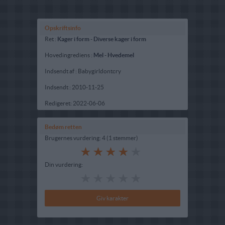
Opskriftsinfo
Ret :
Kager i form
-
Diverse kager i form
Hovedingrediens :
Mel
-
Hvedemel
Indsendt af : Babygirldontcry
Indsendt :
2010-11-25
Redigeret:
2022-06-06
Bedøm retten
Brugernes vurdering:
4
(
1
stemmer
)
Din vurdering: