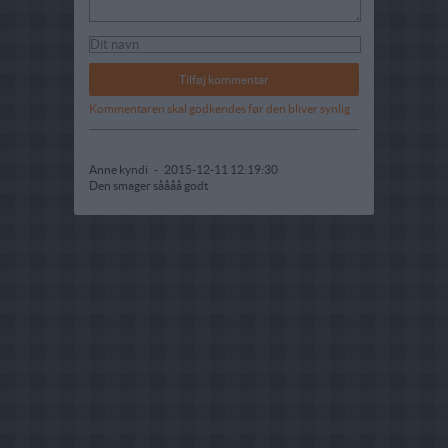
Kommentaren skal godkendes før den bliver synlig
Anne kyndi
-
2015-12-11 12:19:30
Den smager såååå godt