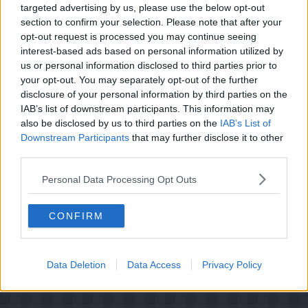
targeted advertising by us, please use the below opt-out
Små hjerter:
Kagen kan laves uden syltetøj og overtræk. Tilsæt
section to confirm your selection. Please note that after your
evt. 50 gram ekstra sukker i dejen. Fyld den i 6-8 små
opt-out request is processed you may continue seeing
portionsforme i hjertefacon f.eks. silikoneforme
interest-based ads based on personal information utilized by
eller ovnfaste forme. Bag kagerne i midten af en 175
grader varm ovn i ca. 25 min.
us or personal information disclosed to third parties prior to
your opt-out. You may separately opt-out of the further
disclosure of your personal information by third parties on the
IAB’s list of downstream participants. This information may
also be disclosed by us to third parties on the
IAB’s List of
Downstream Participants
that may further disclose it to other
third parties.
Personal Data Processing Opt Outs
CONFIRM
Data Deletion
Data Access
Privacy Policy