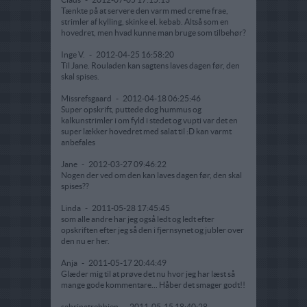
Tænkte på at servere den varm med creme frae,
strimler af kylling, skinke el. kebab. Altså som en
hovedret, men hvad kunne man bruge som tilbehør?
Inge V.
-
2012-04-25 16:58:20
Til Jane. Rouladen kan sagtens laves dagen før, den
skal spises.
Missrefsgaard
-
2012-04-18 06:25:46
Super opskrift, puttede dog hummus og
kalkunstrimler i om fyld i stedet og vupti var det en
super lækker hovedret med salat til :D kan varmt
anbefales
Jane
-
2012-03-27 09:46:22
Nogen der ved om den kan laves dagen før, den skal
spises??
Linda
-
2011-05-28 17:45:45
som alle andre har jeg også ledt og ledt efter
opskriften efter jeg så den i fjernsynet og jubler over
den nu er her.
Anja
-
2011-05-17 20:44:49
Glæder mig til at prøve det nu hvor jeg har læst så
mange gode kommentare... Håber det smager godt!!
sabrinatrebbien
-
2011-05-15 18:40:28