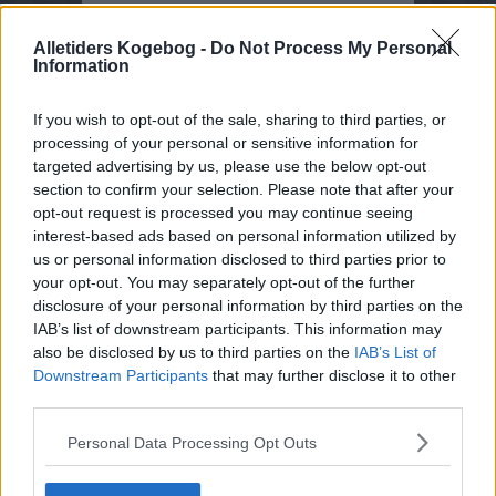
Hovedingrediens :
Rodfrugter
-
Gulerødder
Alletiders Kogebog -
Do Not Process My Personal
Fryseegnet : ikke fryseegnet
Information
Indsendt af : Vibeke Andersen
If you wish to opt-out of the sale, sharing to third parties, or
Indsendt :
2010-09-11
processing of your personal or sensitive information for
targeted advertising by us, please use the below opt-out
section to confirm your selection. Please note that after your
Bedøm retten
opt-out request is processed you may continue seeing
Brugernes vurdering:
4.4
(
27
stemmer
)
interest-based ads based on personal information utilized by
us or personal information disclosed to third parties prior to
your opt-out. You may separately opt-out of the further
Din vurdering:
disclosure of your personal information by third parties on the
IAB’s list of downstream participants. This information may
also be disclosed by us to third parties on the
IAB’s List of
Downstream Participants
that may further disclose it to other
third parties.
Personal Data Processing Opt Outs