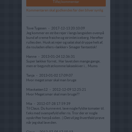
Kommentaren skal godkendes før den bliver synlig
Tove Tygesen
-
2017-12-13 20:10:09
Jeg kommer en stribe rejer i langs langsiden ovenpå
bund af creme fraiche og strimlet iceberg. Herefter
rulles den. Husk at rejer og salat skal dryppe helt af,
da rouladen ellers «lækker» Smager fantastisk!
Hanne
-
2013-01-24 12:36:31
Super lækker forret.. Har lavet den mange gange,
men er begyndt at komme lakseskiver i... Mums
Tanja
-
2013-01-02 17:09:07
Hvor meget smør skal man bruge
Miavkatten12
-
2012-12-09 12:25:21
Hvor Meget smør skal man bruge??
Mia
-
2012-07-28 17:59:39
Til Claus. Du kunne evt. lave nogle fyldte tomater til.
f.eks med svampefyld eller ris. Tror der er nogle
opskrifter herpå siden. :) Det vil jeg ihvertfald prøve
når jeg skal lave den.
Claus
-
2012-07-05 17:15:13