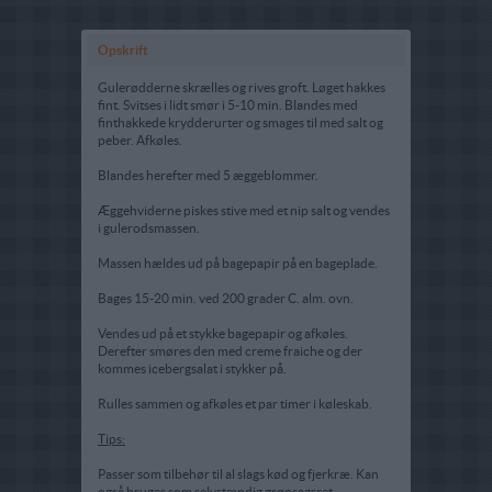
Opskrift
Gulerødderne skrælles og rives groft. Løget hakkes
fint. Svitses i lidt smør i 5-10 min. Blandes med
finthakkede krydderurter og smages til med salt og
peber. Afkøles.
Blandes herefter med 5 æggeblommer.
Æggehviderne piskes stive med et nip salt og vendes
i gulerodsmassen.
Massen hældes ud på bagepapir på en bageplade.
Bages 15-20 min. ved 200 grader C. alm. ovn.
Vendes ud på et stykke bagepapir og afkøles.
Derefter smøres den med creme fraiche og der
kommes icebergsalat i stykker på.
Rulles sammen og afkøles et par timer i køleskab.
Tips:
Passer som tilbehør til al slags kød og fjerkræ. Kan
også bruges som selvstændig grønsagsret.