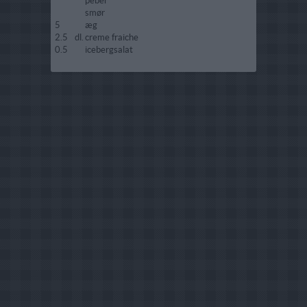
peber
smør
5
æg
2.5
dl.
creme fraiche
0.5
icebergsalat