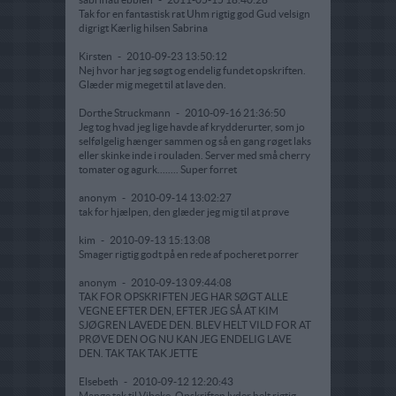
Tak for en fantastisk rat Uhm rigtig god Gud velsign
digrigt Kærlig hilsen Sabrina
Kirsten
-
2010-09-23 13:50:12
Nej hvor har jeg søgt og endelig fundet opskriften.
Glæder mig meget til at lave den.
Dorthe Struckmann
-
2010-09-16 21:36:50
Jeg tog hvad jeg lige havde af krydderurter, som jo
selfølgelig hænger sammen og så en gang røget laks
eller skinke inde i rouladen. Server med små cherry
tomater og agurk........ Super forret
anonym
-
2010-09-14 13:02:27
tak for hjælpen, den glæder jeg mig til at prøve
kim
-
2010-09-13 15:13:08
Smager rigtig godt på en rede af pocheret porrer
anonym
-
2010-09-13 09:44:08
TAK FOR OPSKRIFTEN JEG HAR SØGT ALLE
VEGNE EFTER DEN, EFTER JEG SÅ AT KIM
SJØGREN LAVEDE DEN. BLEV HELT VILD FOR AT
PRØVE DEN OG NU KAN JEG ENDELIG LAVE
DEN. TAK TAK TAK JETTE
Elsebeth
-
2010-09-12 12:20:43
Mange tak til Vibeke. Opskriften lyder helt rigtig.