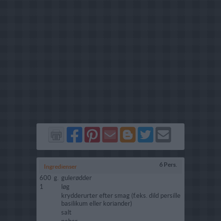
Del
Del
Send
Del
Del
Send
på
på
via
på
på
i
Facebook
Pinterest
GMail
Blogger
Twitter
mail
6 Pers.
Ingredienser
600
g.
gulerødder
1
løg
krydderurter efter smag (f.eks. dild persille
basilikum eller koriander)
salt