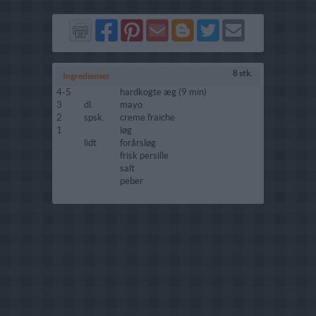
Del
Del
Send
Del
Del
Send
på
på
via
på
på
i
Facebook
Pinterest
GMail
Blogger
Twitter
mail
8 stk.
Ingredienser
4-5
hardkogte æg (9 min)
3
dl.
mayo
2
spsk.
creme fraiche
1
løg
lidt
forårsløg
frisk persille
salt
peber