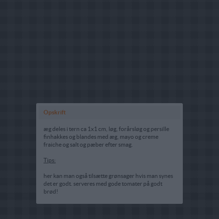
Opskrift
æg deles i tern ca 1x1 cm, løg, forårsløg og persille
finhakkes og blandes med æg, mayo og creme
fraiche og salt og pæber efter smag.
Tips:
her kan man også tilsætte grønsager hvis man synes
det er godt. serveres med gode tomater på godt
brød!