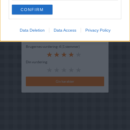
Indsendt af : Anne25
CONFIRM
Indsendt :
2010-08-04
Redigeret:
2025-02-09
Data Deletion
Data Access
Privacy Policy
Bedøm retten
Brugernes vurdering:
4
(
1
stemmer
)
Din vurdering: