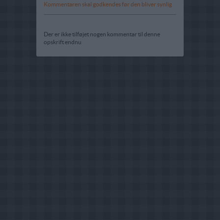
Kommentaren skal godkendes før den bliver synlig
Der er ikke tilføjet nogen kommentar til denne
opskrift endnu