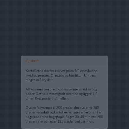
Opskrift
Kartoflerne skæres i skiver på ca 1/2 cm tykkelse.
Hvidløg presses. Oregano og basilikum klippes i
meget små stykker.
Alt kommes i en plastikpose sammen med salt og
peber. Det hele rystes godt sammen og ligger 1-2
timer. Ryst posen indimellem.
Ovnen forvarmes til 200 grader alm ovn eller 185
grader varmluft og kartoflerne ligges enkeltvis på en
bageplade med bagepapir. Bages 30-45 min ved 200
grader i alm ovn eller 185 grader ved varmluft.