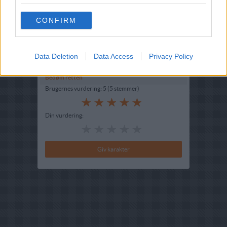
Fryseegnet : Ikke fryseegnet
CONFIRM
Indsendt af : plet
Indsendt :
2010-05-29
Data Deletion
Data Access
Privacy Policy
Bedøm retten
Brugernes vurdering:
5
(
5
stemmer
)
Din vurdering: