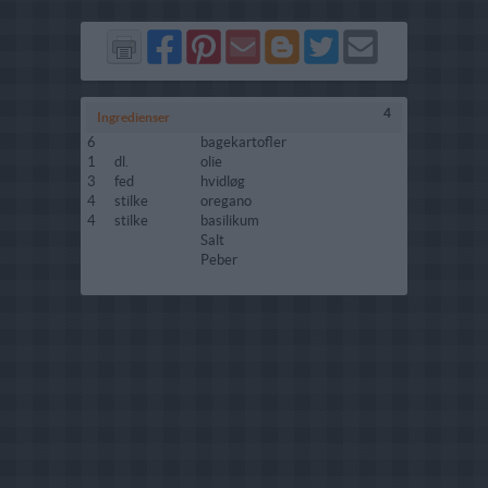
Del
Del
Send
Del
Del
Send
på
på
via
på
på
i
Facebook
Pinterest
GMail
Blogger
Twitter
mail
4
Ingredienser
6
bagekartofler
1
dl.
olie
3
fed
hvidløg
4
stilke
oregano
4
stilke
basilikum
Salt
Peber