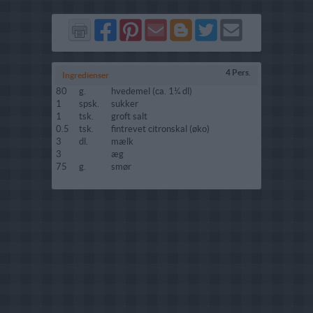
Del
Del
Send
Del
Del
Send
på
på
via
på
på
i
Facebook
Pinterest
GMail
Blogger
Twitter
mail
4 Pers.
Ingredienser
80
g.
hvedemel (ca. 1¼ dl)
1
spsk.
sukker
1
tsk.
groft salt
0.5
tsk.
fintrevet citronskal (øko)
3
dl.
mælk
3
æg
75
g.
smør