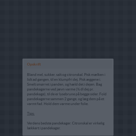
Opskrift
Bland mel, sukker, salt og citronskal. Pisk mælken i
lidt ad gangen, til en klumpfri dej. Pisk æggene i.
Smelt smørret i panden, og hæld det i dejen. Bag
pandekagerne ved jævn varme (½ dl dej pr.
pandekage), til de er lysebrune på begge sider. Fold
pandekagerne sammen 2 gange, og læg dem på et
varmt fad. Hold dem varme under folie.
Tips:
Verdens bedste pandekager. Citronskal er virkelig
lækkert i pandekager.