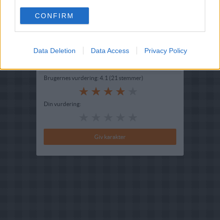
Indsendt af : NannaZ
CONFIRM
Indsendt :
2010-04-12
Redigeret:
2024-08-30
Data Deletion
Data Access
Privacy Policy
Bedøm retten
Brugernes vurdering:
4.1
(
21
stemmer
)
Din vurdering: