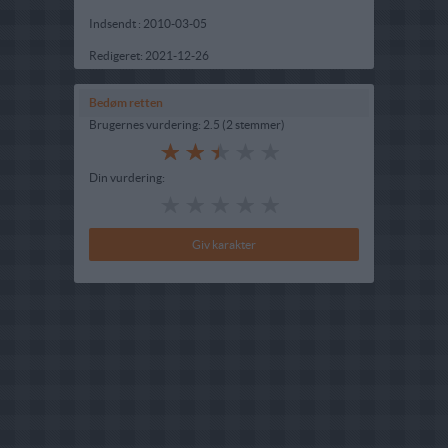
Indsendt :
2010-03-05
Redigeret:
2021-12-26
Bedøm retten
Brugernes vurdering:
2.5
(
2
stemmer
)
Din vurdering: