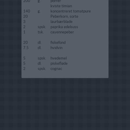
200
g.
porrer
kviste timian
140
g.
koncentreret tomatpure
20
Peberkorn, sorte
3
laurbærblade
2
spsk.
paprika edelsuss
1
tsk.
cayennepeber
20
dl.
fiskefond
7.5
dl.
hvidvin
5
spsk.
hvedemel
5
dl.
piskefløde
2
spsk.
cognac