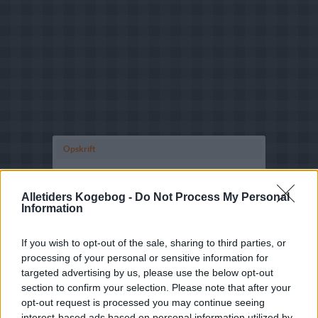
Opskrift
Skallerne ristes godt af, grønsager, tomatpure,
peberkorn, laurbærblade, paprika, cayennepeber
Alletiders Kogebog -
Do Not Process My Personal
tilsættes og del hele vendes godt rundt.
Information
Hvidvin og fonden tilsættes og det hele koges godt
igennem 1-1½ time.
If you wish to opt-out of the sale, sharing to third parties, or
processing of your personal or sensitive information for
targeted advertising by us, please use the below opt-out
Skallerne sigtes fra og suppen kommes tilbage i
section to confirm your selection. Please note that after your
gryden og står lidt inden melet drysses over, når
melet er opsuget piskes suppen godt igennem,
opt-out request is processed you may continue seeing
bringes i kog og spædes op med fløde, smages til
interest-based ads based on personal information utilized by