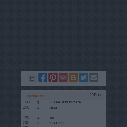
Del
Del
Send
Del
Del
Send
på
på
via
på
på
i
Facebook
Pinterest
GMail
Blogger
Twitter
mail
20 Pers.
Ingredienser
1500
g.
Skaller af hummere
250
g.
smør
400
g.
løg
200
g.
gulerødder