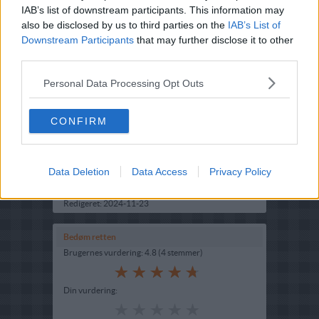
IAB’s list of downstream participants. This information may
also be disclosed by us to third parties on the
IAB’s List of
Downstream Participants
that may further disclose it to other
third parties.
Opskriftsinfo
Personal Data Processing Opt Outs
Ret :
Brød boller kiks
-
Diverse brød
Hovedingrediens :
Grøntsager
-
Squash
CONFIRM
Fryseegnet : Er Fryseegnet
Indsendt af : Lise
Data Deletion
Data Access
Privacy Policy
Indsendt :
2009-06-16
Redigeret:
2024-11-23
Bedøm retten
Brugernes vurdering:
4.8
(
4
stemmer
)
Din vurdering: