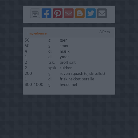
Del
Del
Send
Del
Del
Send
på
på
via
på
på
i
Facebook
Pinterest
GMail
Blogger
Twitter
mail
8 Pers.
Ingredienser
50
g.
gær
50
g.
smør
4
dl.
mælk
1
dl.
ymer
2
tsk.
groft salt
2
spsk.
sukker
200
g.
reven squash (ej skrællet)
1
dl.
frisk hakket persille
800-1000
g.
hvedemel