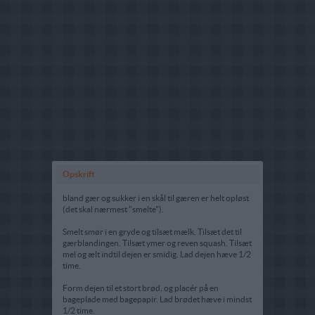
Opskrift
bland gær og sukker i en skål til gæren er helt opløst
(det skal nærmest "smelte").
Smelt smør i en gryde og tilsæt mælk. Tilsæt det til
gærblandingen. Tilsæt ymer og reven squash. Tilsæt
mel og ælt indtil dejen er smidig. Lad dejen hæve 1/2
time.
Form dejen til et stort brød, og placér på en
bageplade med bagepapir. Lad brødet hæve i mindst
1/2 time.