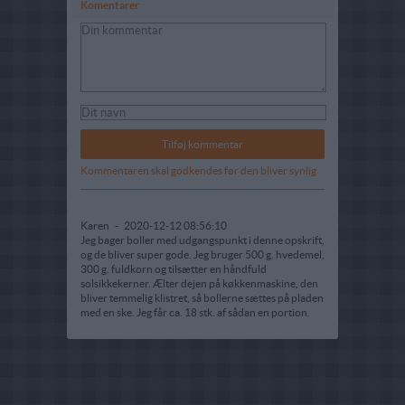
Komentarer
Kommentaren skal godkendes før den bliver synlig
Karen
-
2020-12-12 08:56:10
Jeg bager boller med udgangspunkt i denne opskrift,
og de bliver super gode. Jeg bruger 500 g. hvedemel,
300 g. fuldkorn og tilsætter en håndfuld
solsikkekerner. Ælter dejen på køkkenmaskine, den
bliver temmelig klistret, så bollerne sættes på pladen
med en ske. Jeg får ca. 18 stk. af sådan en portion.