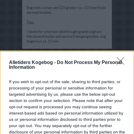
Bag midt i ovnen ved 225 grader i ca. 1/2 time (hold
øje med brødet).
Tips:
I stedet for ymer kan såvel bruges græsk yoghurt.
Kan laves til boller ved samme fremgangsmåde, dog
bages kun ca. 15 min.
Alletiders Kogebog -
Do Not Process My Personal
Information
If you wish to opt-out of the sale, sharing to third parties, or
processing of your personal or sensitive information for
targeted advertising by us, please use the below opt-out
section to confirm your selection. Please note that after your
opt-out request is processed you may continue seeing
interest-based ads based on personal information utilized by
us or personal information disclosed to third parties prior to
your opt-out. You may separately opt-out of the further
disclosure of your personal information by third parties on the