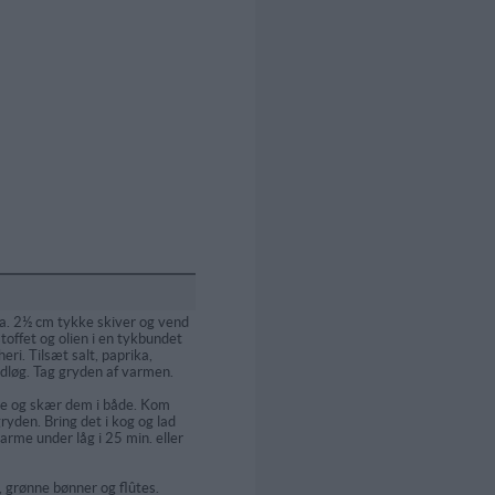
. 2½ cm tykke skiver og vend
toffet og olien i en tykbundet
eri. Tilsæt salt, paprika,
dløg. Tag gryden af varmen.
ne og skær dem i både. Kom
ryden. Bring det i kog og lad
arme under låg i 25 min. eller
, grønne bønner og flûtes.