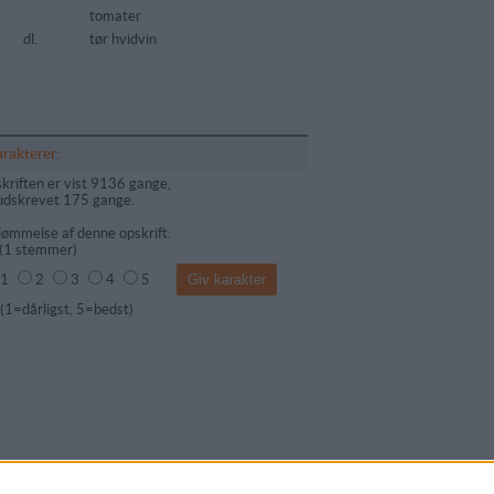
tomater
dl.
tør hvidvin
arakterer:
kriften er vist 9136 gange,
udskrevet 175 gange.
ømmelse af denne opskrift:
(
1
stemmer)
1
2
3
4
5
dårligst, 5=bedst)