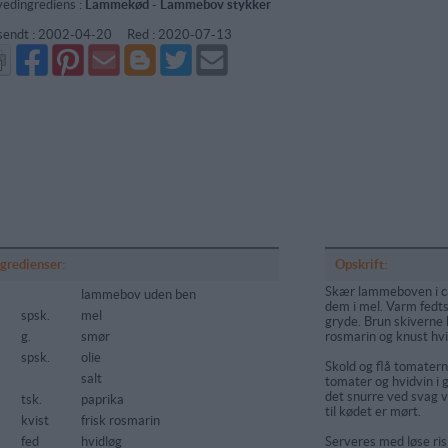
edingrediens :
Lammekød
-
Lammebov stykker
sendt :
2002-04-20
Red :
2020-07-13
Del
Del
Send
Del
Del
Send
på
på
via
på
på
i
Facebook
Pinterest
GMail
Blogger
Twitter
mail
ngredienser:
Opskrift:
Skær lammeboven i ca
lammebov uden ben
dem i mel. Varm fedts
spsk.
mel
gryde. Brun skiverne h
g.
smør
rosmarin og knust hvi
spsk.
olie
Skold og flå tomater
salt
tomater og hvidvin i g
det snurre ved svag v
tsk.
paprika
til kødet er mørt.
kvist
frisk rosmarin
fed
hvidløg
Serveres med løse ris