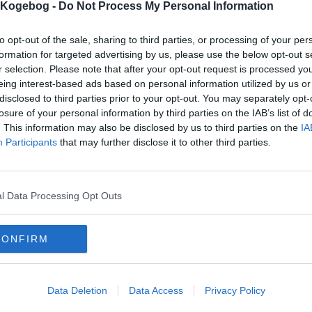
s Kogebog -
Do Not Process My Personal Information
mentar fra:
to opt-out of the sale, sharing to third parties, or processing of your per
mmentar:
formation for targeted advertising by us, please use the below opt-out s
r selection. Please note that after your opt-out request is processed y
eing interest-based ads based on personal information utilized by us or
disclosed to third parties prior to your opt-out. You may separately opt-
losure of your personal information by third parties on the IAB’s list of
. This information may also be disclosed by us to third parties on the
IA
Participants
that may further disclose it to other third parties.
mentaren skal godkendes før den bliver synlig
mmentarer
 er ikke tilføjet nogen kommentar til denne opskrift endnu
l Data Processing Opt Outs
mails
-
Privatlivspolitik
-
Kontakt
-
Om os
-
Copyright © Alletiders
CONFIRM
Data Deletion
Data Access
Privacy Policy