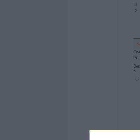
8
2
k
Ops
og 
Bed
5
(1=