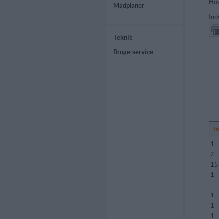
Hov
Madplaner
Ind
Teknik
Brugerservice
I
1
2
15
1
1
1
1