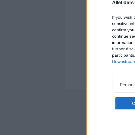
Alletider
Kom
If you wish 
Ko
sensitive in
confirm you
continue se
information 
further disc
participants
Downstream 
Kom
Ko
Der
Persona
Nyheds