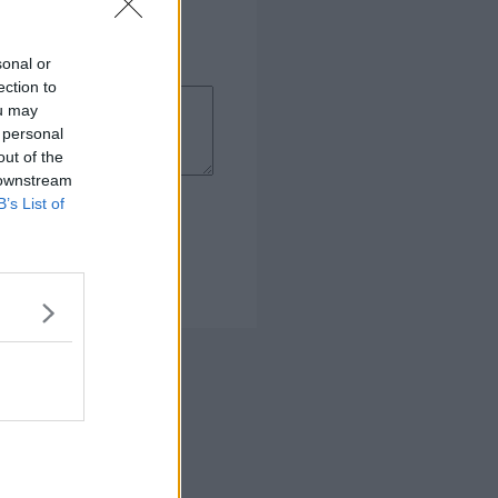
sonal or
ection to
ou may
 personal
out of the
 downstream
B’s List of
 Kogebog