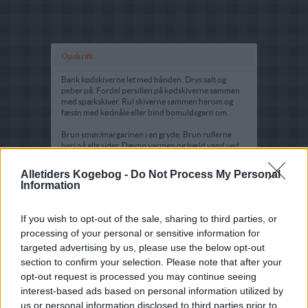
Opskrift
Bank kødskiverne let med hånden. Drys salt og
peber på. Fordel persillen på kødskiverne sammen
med spækskiver. Rul skiverne sammen herom og
fæstn med kødnåle eller bind bomuldsgarn om.
Brun smør/margarinen i en gryde. Brun rullerne
heri på alle sider. Dæmp varmen og hæld vand ved.
Lad de forlorne kyllinger steg ved svag varme under
låg til de er møre, ca. 30-35 min. Fjern kødnålene
Alletiders Kogebog -
Do Not Process My Personal
eller garn. Spæd skyen med fløde. Jævn den og lad
Information
det koge 3-5 min. Smag til med salt og peber.
Hæld saucen over "kyllingerne" og servér resten til
If you wish to opt-out of the sale, sharing to third parties, or
sammen med kogte kartofler og agurkesalat, syltede
processing of your personal or sensitive information for
asier eller en blandet salat.
targeted advertising by us, please use the below opt-out
section to confirm your selection. Please note that after your
opt-out request is processed you may continue seeing
interest-based ads based on personal information utilized by
us or personal information disclosed to third parties prior to