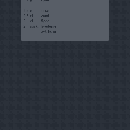
35
g.
spæk
35
g.
smør
2.5
dl.
vand
2
dl.
fløde
2
spsk.
hvedemel
evt. kulør