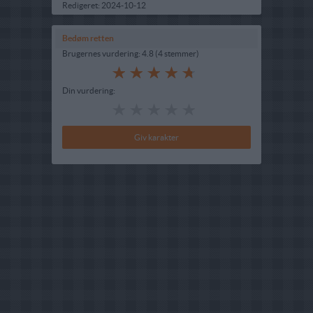
Redigeret:
2024-10-12
Bedøm retten
Brugernes vurdering:
4.8
(
4
stemmer
)
Din vurdering: