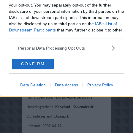
your opt-out. You may separately opt-out of the further
disclosure of your personal information by third parties on the
IAB’s list of downstream participants. This information may
also be disclosed by us to third parties on the
IAB’s List of
Downstream Participants
that may further disclose it to other
third parties.
Personal Data Processing Opt Outs
CONFIRM
Data Deletion
Data Access
Privacy Policy
Opskriftsinfo
Ret :
Hovedretter
-
Div hovedretter i gryde
Hovedingrediens :
Kalvekød
-
Kalveinderlår
Oprindelsesland :
Danmark
Indsendt :
2002-04-19