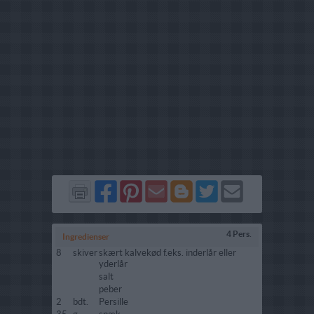
Del
Del
Send
Del
Del
Send
på
på
via
på
på
i
Facebook
Pinterest
GMail
Blogger
Twitter
mail
4 Pers.
Ingredienser
8
skiver
skært kalvekød f.eks. inderlår eller
yderlår
salt
peber
2
bdt.
Persille