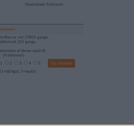
Muskatnød, friskrevet
arakterer:
kriften er vist 29805 gange,
udskrevet 265 gange.
ømmelse af denne opskrift:
(
4
stemmer)
1
2
3
4
5
dårligst, 5=bedst)
mentar fra: