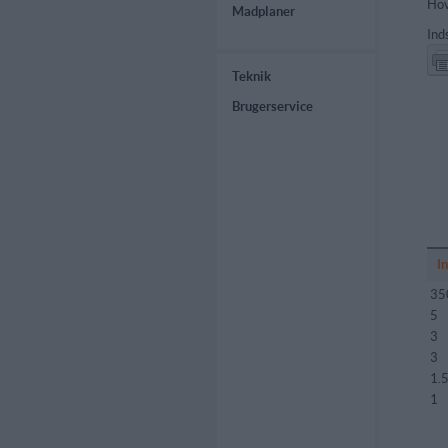
Hov
Madplaner
Ind
Teknik
Brugerservice
I
35
5
3
3
1.
1