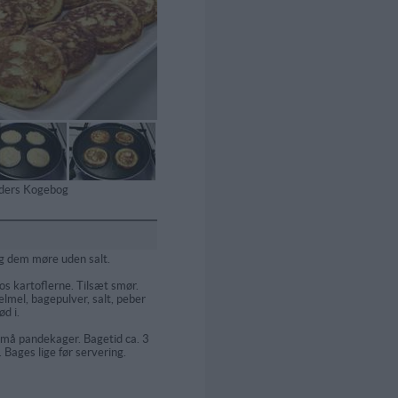
tiders Kogebog
og dem møre uden salt.
 kartoflerne. Tilsæt smør.
elmel, bagepulver, salt, peber
d i.
må pandekager. Bagetid ca. 3
 Bages lige før servering.