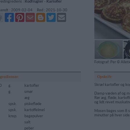
edingrediens :
Rodfrugter
-
Kartofler
sendt :
2009-02-04
Red :
2021-10-30
Del
Del
Send
Del
Del
Send
på
på
via
på
på
i
Facebook
Pinterest
GMail
Blogger
Twitter
mail
Fotograf: Per © Alle
ngredienser:
Opskrift:
Skræl kartofler og k
0
g.
kartofler
g.
smør
Damp væden af og mos
æg
Rør æg, fløde, kartoff
og lidt revet muskatnø
spsk.
piskefløde
5
spsk.
kartoffelmel
Mosen bages som 8 s
minutter på hver side.
knsp.
bagepulver
salt
peber