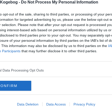
s Kogebog -
Do Not Process My Personal Information
mmentar:
to opt-out of the sale, sharing to third parties, or processing of your per
formation for targeted advertising by us, please use the below opt-out s
r selection. Please note that after your opt-out request is processed y
eing interest-based ads based on personal information utilized by us or
disclosed to third parties prior to your opt-out. You may separately opt-
losure of your personal information by third parties on the IAB’s list of
mentaren skal godkendes før den bliver synlig
. This information may also be disclosed by us to third parties on the
IA
mmentarer
Participants
that may further disclose it to other third parties.
 er ikke tilføjet nogen kommentar til denne opskrift endnu
mails
-
Privatlivspolitik
-
Kontakt
-
Om os
-
Copyright © Alletiders
l Data Processing Opt Outs
CONFIRM
Data Deletion
Data Access
Privacy Policy