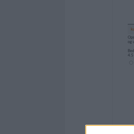
k
Ops
og 
Bed
4.5
(1=
Kom