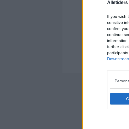
Alletider
Ko
If you wish 
sensitive in
confirm you
continue se
information 
further disc
Kom
participants
Ko
Downstream 
Der
Nyheds
Persona