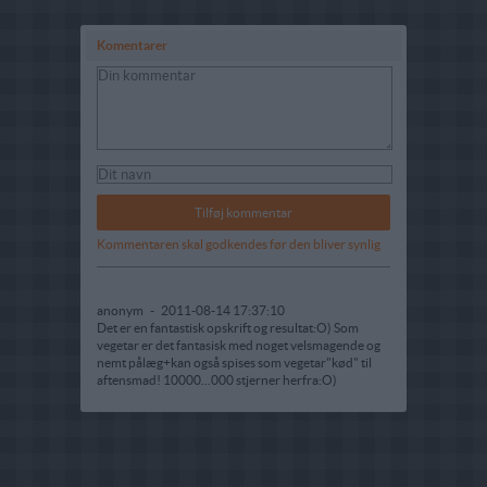
Komentarer
Kommentaren skal godkendes før den bliver synlig
anonym
-
2011-08-14 17:37:10
Det er en fantastisk opskrift og resultat:O) Som
vegetar er det fantasisk med noget velsmagende og
nemt pålæg+kan også spises som vegetar"kød" til
aftensmad! 10000...000 stjerner herfra:O)