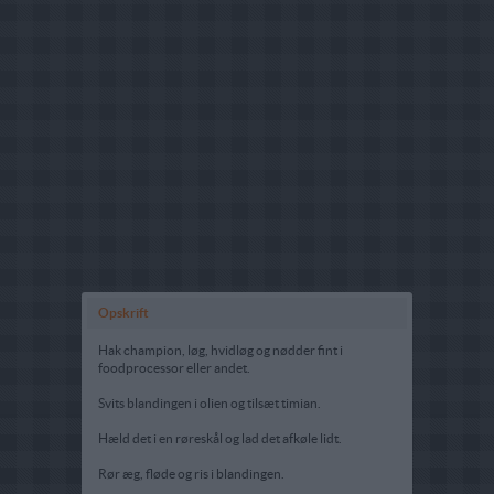
Opskrift
Hak champion, løg, hvidløg og nødder fint i
foodprocessor eller andet.
Svits blandingen i olien og tilsæt timian.
Hæld det i en røreskål og lad det afkøle lidt.
Rør æg, fløde og ris i blandingen.