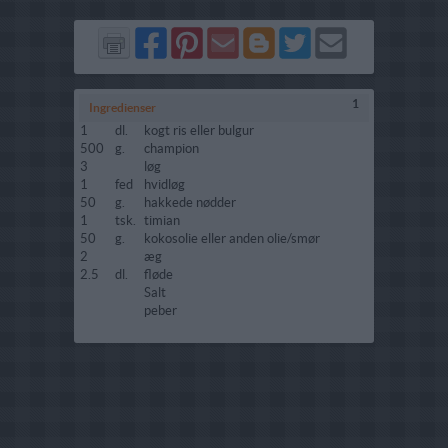
Del
Del
Send
Del
Del
Send
på
på
via
på
på
i
Facebook
Pinterest
GMail
Blogger
Twitter
mail
1
Ingredienser
1
dl.
kogt ris eller bulgur
500
g.
champion
3
løg
1
fed
hvidløg
50
g.
hakkede nødder
1
tsk.
timian
50
g.
kokosolie eller anden olie/smør
2
æg
2.5
dl.
fløde
Salt
peber