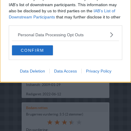
IAB’s list of downstream participants. This information may
also be disclosed by us to third parties on the
IAB’s List of
Downstream Participants
that may further disclose it to other
third parties.
Personal Data Processing Opt Outs
CONFIRM
Opskriftsinfo
Ret :
Pålæg
-
Pålæg
Data Deletion
Data Access
Privacy Policy
Indsendt af : Anyah
Indsendt :
2009-01-29
Redigeret:
2022-06-12
Bedøm retten
Brugernes vurdering:
3.5
(
2
stemmer
)
Din vurdering: