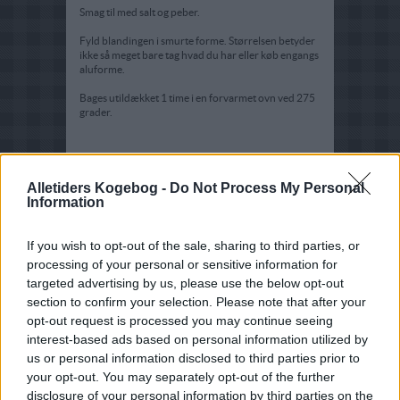
Smag til med salt og peber.
Fyld blandingen i smurte forme. Størrelsen betyder
ikke så meget bare tag hvad du har eller køb engangs
aluforme.
Bages utildækket 1 time i en forvarmet ovn ved 275
grader.
Tips:
Alletiders Kogebog -
Do Not Process My Personal
* Holder flere uger i køleskabet, hvis du kan gemme
Information
dem så længe. For de er bare numnum og namnam.
If you wish to opt-out of the sale, sharing to third parties, or
processing of your personal or sensitive information for
targeted advertising by us, please use the below opt-out
section to confirm your selection. Please note that after your
opt-out request is processed you may continue seeing
interest-based ads based on personal information utilized by
us or personal information disclosed to third parties prior to
your opt-out. You may separately opt-out of the further
disclosure of your personal information by third parties on the