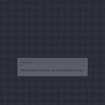
Opskrift
Vandet hældes af tun'en, og resten blandes sammen.