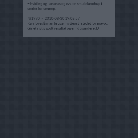
+ hvidløg og - ananas og evt. en smule ketchup i
stedet for sennep.
Nj1990
-
2010-08-30 19:08:57
Kan foreslå man bruger hytteost i stedet for mayo..
Gir et rigtig godt resultat og er lidt sundere :D