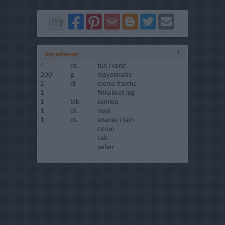
Del
Del
Send
Del
Del
Send
på
på
via
på
på
i
Facebook
Pinterest
GMail
Blogger
Twitter
mail
1
Ingredienser
4
ds.
tun i vand
200
g.
mayonnaise
2
dl.
creme fraiche
1
finhakket løg
1
tsk.
sennep
1
ds.
majs
1
ds.
ananas i tern
citron
salt
peber