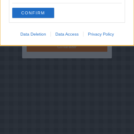
Bedøm retten
Brugernes vurdering:
3.8
(
6
stemmer
)
CONFIRM
Din vurdering:
Data Deletion
Data Access
Privacy Policy