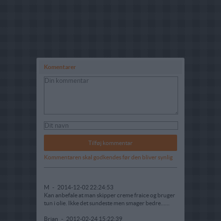
Komentarer
Kommentaren skal godkendes før den bliver synlig
M
-
2014-12-02 22:24:53
Kan anbefale at man skipper creme fraice og bruger
tun i olie. Ikke det sundeste men smager bedre......
Brian
-
2012-02-24 15:22:39