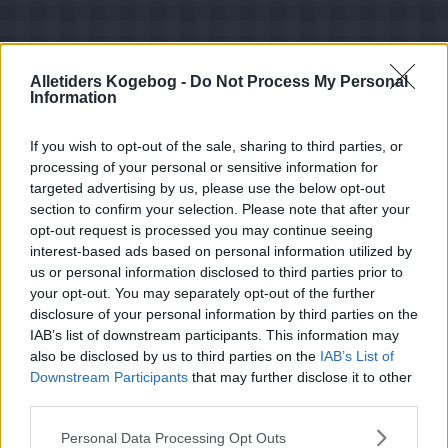
Alletiders Kogebog -
Do Not Process My Personal
Information
If you wish to opt-out of the sale, sharing to third parties, or
processing of your personal or sensitive information for
targeted advertising by us, please use the below opt-out
section to confirm your selection. Please note that after your
opt-out request is processed you may continue seeing
interest-based ads based on personal information utilized by
Opskriftsinfo
us or personal information disclosed to third parties prior to
Ret :
Pålæg
-
Pålæg
your opt-out. You may separately opt-out of the further
disclosure of your personal information by third parties on the
Hovedingrediens :
Makrelfisk
-
Tun på dåse
IAB’s list of downstream participants. This information may
Indsendt af : Anette frederiksen
also be disclosed by us to third parties on the
IAB’s List of
Downstream Participants
that may further disclose it to other
Indsendt :
2009-01-12
third parties.
Redigeret:
2024-12-22
Personal Data Processing Opt Outs