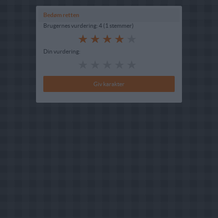
Bedøm retten
Brugernes vurdering:
4
(
1
stemmer
)
Din vurdering: