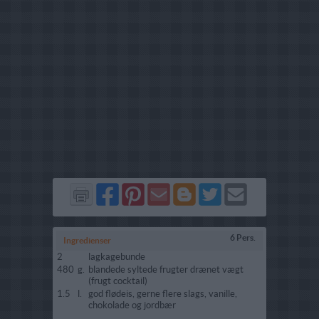
Del
Del
Send
Del
Del
Send
på
på
via
på
på
i
Facebook
Pinterest
GMail
Blogger
Twitter
mail
6 Pers.
Ingredienser
2
lagkagebunde
480
g.
blandede syltede frugter drænet vægt
(frugt cocktail)
1.5
l.
god flødeis, gerne flere slags, vanille,
chokolade og jordbær