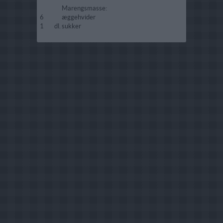
Marengsmasse:
6
æggehvider
1
dl.
sukker