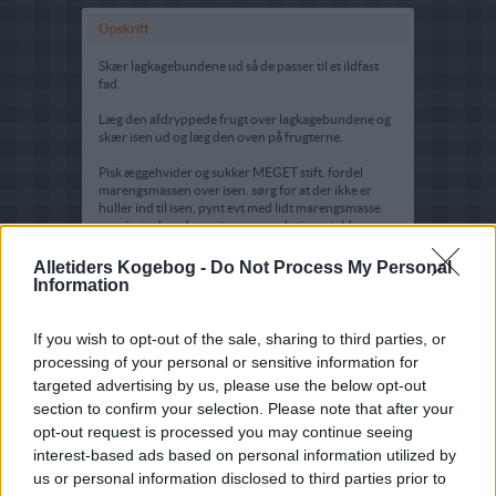
Opskrift
Skær lagkagebundene ud så de passer til et ildfast
fad.
Læg den afdryppede frugt over lagkagebundene og
skær isen ud og læg den oven på frugterne.
Pisk æggehvider og sukker MEGET stift. fordel
marengsmassen over isen. sørg for at der ikke er
huller ind til isen, pynt evt med lidt marengsmasse
sprøjtet ud med sprøjtepose med stjernetyld.
Fadet sættes i fryseren, når marengsmassen har fået
Alletiders Kogebog -
Do Not Process My Personal
lidt skorpe kan den filmes. Dette kan med fordel
Information
laves dagen i forvejen.
Ovnen varmes op til 250 grader C. alm. ovn. Tag isen
If you wish to opt-out of the sale, sharing to third parties, or
ud af fryseren og sæt fadet i ovnen til
processing of your personal or sensitive information for
marengsmassen begynder at blive gylden så er
targeted advertising by us, please use the below opt-out
desserten færdig 5-10 minutter.
section to confirm your selection. Please note that after your
SKAL STRAKS serveres.
opt-out request is processed you may continue seeing
interest-based ads based on personal information utilized by
us or personal information disclosed to third parties prior to