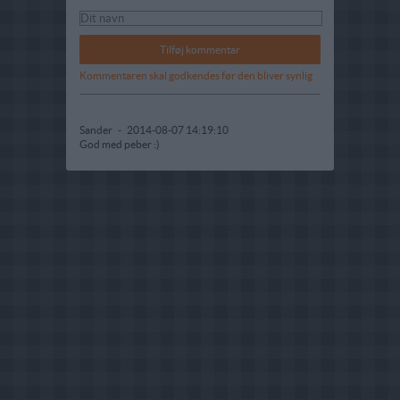
Kommentaren skal godkendes før den bliver synlig
Sander
-
2014-08-07 14:19:10
God med peber :)