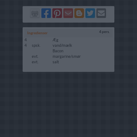
Del
Del
Send
Del
Del
Send
på
på
via
på
på
i
Facebook
Pinterest
GMail
Blogger
Twitter
mail
4 pers.
Ingredienser
4
Æg
4
spsk.
vand/mælk
Bacon
evt.
margarine/smør
evt.
salt