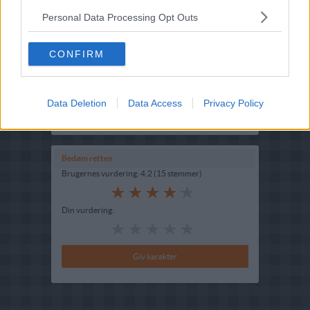
Ret :
Morgenmad/Brunch
-
Morgenmad
Personal Data Processing Opt Outs
Hovedingrediens :
Æg
-
Hønseæg
CONFIRM
Fryseegnet : nej
Indsendt af : Cille Og Niko
Data Deletion
Data Access
Privacy Policy
Indsendt :
2009-01-03
Redigeret:
2024-07-27
Bedøm retten
Brugernes vurdering:
4.2
(
15
stemmer
)
Din vurdering: