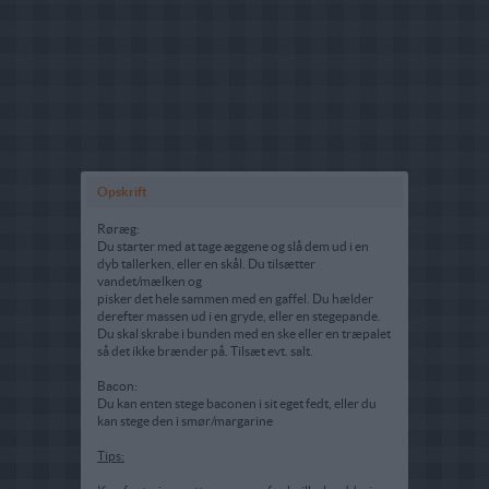
Opskrift
Røræg:
Du starter med at tage æggene og slå dem ud i en
dyb tallerken, eller en skål. Du tilsætter
vandet/mælken og
pisker det hele sammen med en gaffel. Du hælder
derefter massen ud i en gryde, eller en stegepande.
Du skal skrabe i bunden med en ske eller en træpalet
så det ikke brænder på. Tilsæt evt. salt.
Bacon:
Du kan enten stege baconen i sit eget fedt, eller du
kan stege den i smør/margarine
Tips: