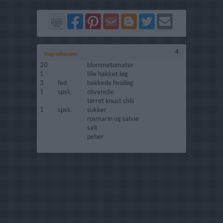
Del
Del
Send
Del
Del
Send
på
på
via
på
på
i
Facebook
Pinterest
GMail
Blogger
Twitter
mail
4
Ingredienser
20
blommetomater
1
lille hakket løg
3
fed
hakkede hvidløg
1
spsk.
olivenolie
tørret knust chili
1
spsk.
sukker
rosmarin og salvie
salt
peber