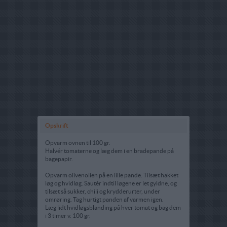
Opskrift
Opvarm ovnen til 100 gr.
Halvér tomaterne og læg dem i en bradepande på
bagepapir.
Opvarm olivenolien på en lille pande. Tilsæt hakket
løg og hvidløg. Sautér indtil løgene er let gyldne, og
tilsæt så sukker, chili og krydderurter, under
omrøring. Tag hurtigt panden af varmen igen.
Læg lidt hvidløgsblanding på hver tomat og bag dem
i 3 timer v. 100 gr.