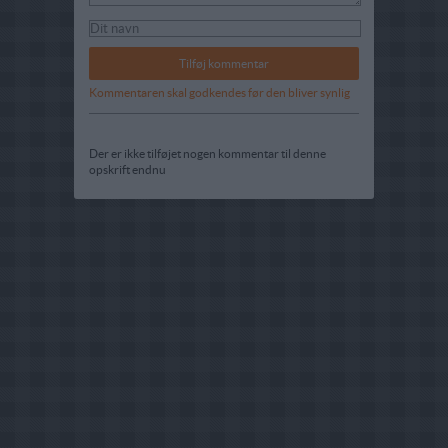
Kommentaren skal godkendes før den bliver synlig
Der er ikke tilføjet nogen kommentar til denne
opskrift endnu