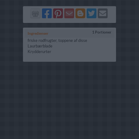
Del
Del
Send
Del
Del
Send
på
på
via
på
på
i
Facebook
Pinterest
GMail
Blogger
Twitter
mail
1 Portioner
Ingredienser
friske rodfrugter, toppene af disse
Laurbærblade
Krydderurter