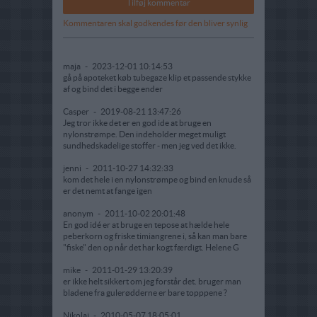
Kommentaren skal godkendes før den bliver synlig
maja
-
2023-12-01 10:14:53
gå på apoteket køb tubegaze klip et passende stykke
af og bind det i begge ender
Casper
-
2019-08-21 13:47:26
Jeg tror ikke det er en god ide at bruge en
nylonstrømpe. Den indeholder meget muligt
sundhedskadelige stoffer - men jeg ved det ikke.
jenni
-
2011-10-27 14:32:33
kom det hele i en nylonstrømpe og bind en knude så
er det nemt at fange igen
anonym
-
2011-10-02 20:01:48
En god idé er at bruge en tepose at hælde hele
peberkorn og friske timiangrene i, så kan man bare
"fiske" den op når det har kogt færdigt. Helene G
mike
-
2011-01-29 13:20:39
er ikke helt sikkert om jeg forstår det. bruger man
bladene fra gulerødderne er bare topppene ?
Nikolaj
-
2010-05-07 18:05:01