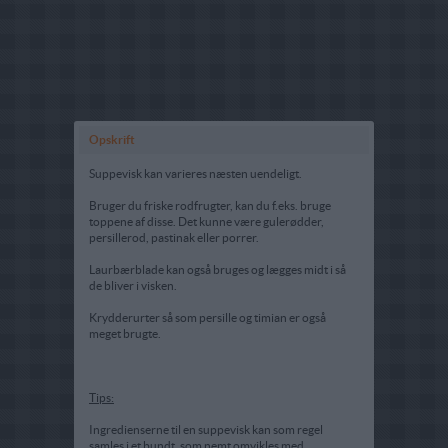
Opskrift
Suppevisk kan varieres næsten uendeligt.
Bruger du friske rodfrugter, kan du f.eks. bruge
toppene af disse. Det kunne være gulerødder,
persillerod, pastinak eller porrer.
Laurbærblade kan også bruges og lægges midt i så
de bliver i visken.
Krydderurter så som persille og timian er også
meget brugte.
Tips:
Ingredienserne til en suppevisk kan som regel
samles i et bundt, som nemt omvikles med