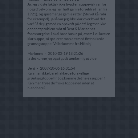
Ja, jeg vidste faktisk ikke hvad en suppevisk var for
noget! Selv om jeg har haft gamle forældre (Far fra
1921), og spist mange gamle retter (Stuvet kålrabi
for eksempel), ja så var jeg ikke klar over hvad det
var! Så dejligt med en opskrift på dét! Jeg tror ikke
der er et problem mht til Bent & Mariannes
forespørgelse, I skal bare huske på, at om I vil lave en
klar suppe, så spolerer man det med finthakkede
grønsagstoppe! Velbekomme fra Nikolaj
Marianne
-
2010-02-19 13:21:26
ja det kunne jeg også godt tænke mig at vide!
Bent
-
2009-10-06 16:31:54
Kan man ikke bare hakke de forskellige
grøntsagstoppe fint og komme det hele i suppen?
Kan man fryse de friske toppe ned uden at
blanchere?