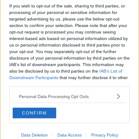
Opskriftsinfo
If you wish to opt-out of the sale, sharing to third parties, or
Ret :
Suppe
-
Diverse supper
processing of your personal or sensitive information for
targeted advertising by us, please use the below opt-out
Hovedingrediens :
Grøntsager
-
Diverse grøntsager
section to confirm your selection. Please note that after your
Indsendt :
2008-10-26
opt-out request is processed you may continue seeing
interest-based ads based on personal information utilized by
Redigeret:
2020-10-18
us or personal information disclosed to third parties prior to
your opt-out. You may separately opt-out of the further
Bedøm retten
disclosure of your personal information by third parties on the
Brugernes vurdering:
3.8
(
19
stemmer
)
IAB’s list of downstream participants. This information may
also be disclosed by us to third parties on the
IAB’s List of
Downstream Participants
that may further disclose it to other
Din vurdering:
third parties.
Personal Data Processing Opt Outs
CONFIRM
Data Deletion
Data Access
Privacy Policy