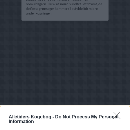
bomuldsgarn. Husk at snøre bundtet lidt stramt, da
de fleste grønsager kommer til at fylde lidt midre
under kogningen.
Alletiders Kogebog -
Do Not Process My Personal
Information