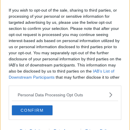
If you wish to opt-out of the sale, sharing to third parties, or
processing of your personal or sensitive information for
targeted advertising by us, please use the below opt-out
section to confirm your selection. Please note that after your
opt-out request is processed you may continue seeing
interest-based ads based on personal information utilized by
us or personal information disclosed to third parties prior to
your opt-out. You may separately opt-out of the further
disclosure of your personal information by third parties on the
IAB’s list of downstream participants. This information may
Opskriftsinfo
also be disclosed by us to third parties on the
IAB’s List of
Ret :
Saucer
-
Diverse Kolde Saucer
Downstream Participants
that may further disclose it to other
third parties.
Oprindelsesland :
Brasilen
Indsendt :
2008-09-28
Personal Data Processing Opt Outs
CONFIRM
Bedøm retten
Brugernes vurdering:
1.1
(
30
stemmer
)