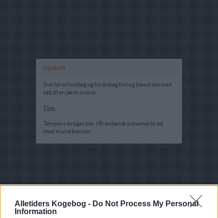
Opskrift
Snit først hvidløg og forårsløg fint og blend det med
salt til en jævn masse.
Tips:
Tempero bruges bla. i Brasiliansk svinemørbrad
med brune bønner
Alletiders Kogebog -
Do Not Process My Personal
Information