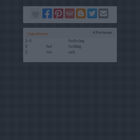
Del
Del
Send
Del
Del
Send
på
på
via
på
på
i
Facebook
Pinterest
GMail
Blogger
Twitter
mail
4 Portioner
Ingredienser
3-4
forårsløg
3
fed
hvidløg
2
tsk.
salt