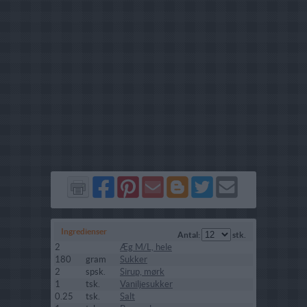
Del
Del
Send
Del
Del
Send
på
på
via
på
på
i
Facebook
Pinterest
GMail
Blogger
Twitter
mail
Ingredienser
Antal:
stk.
2
Æg M/L, hele
180
gram
Sukker
2
spsk.
Sirup, mørk
1
tsk.
Vaniljesukker
0.25
tsk.
Salt