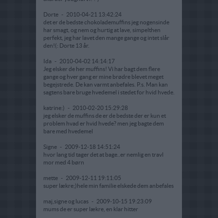
Dorte
-
2010-04-21 13:42:24
det er de bedste chokolademuffins jeg nogensinde
har smagt, og nem og hurtig at lave, simpelthen
perfekt, jeg har lavet den mange gange og intet slår
den!(: Dorte 13 år.
Ida
-
2010-04-02 14:14:17
Jeg elsker de her muffins! Vi har bagt dem flere
gange og hver gang er mine brødre blevet meget
begejstrede. De kan varmt anbefales. P.s. Man kan
sagtens bare bruge hvedemel i stedet for hvid hvede.
katrine:)
-
2010-02-20 15:29:28
jeg elsker de muffins de er de bedste der er kun et
problem hvad er hvid hvede? men jeg bagte dem
bare med hvedemel
Signe
-
2009-12-18 14:51:24
hvor lang tid tager det at bage..er nemlig en travl
mor med 4 børn
mette
-
2009-12-11 19:11:05
super lækre;)hele min familie elskede dem anbefales
maj,signe og lucas
-
2009-10-15 19:23:09
mums de er super lækre, en klar hitter