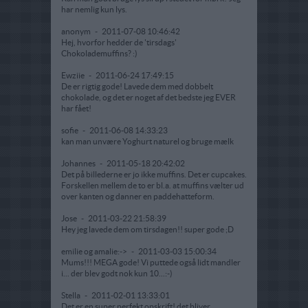
har nemlig kun lys.
anonym
-
2011-07-08 10:46:42
Hej, hvorfor hedder de 'tirsdags'
Chokolademuffins? :)
Ewziie
-
2011-06-24 17:49:15
De er rigtig gode! Lavede dem med dobbelt
chokolade, og det er noget af det bedste jeg EVER
har fået!
sofie
-
2011-06-08 14:33:23
kan man unvære Yoghurt naturel og bruge mælk
Johannes
-
2011-05-18 20:42:02
Det på billederne er jo ikke muffins. Det er cupcakes.
Forskellen mellem de to er bl.a. at muffins vælter ud
over kanten og danner en paddehatteform.
Jose
-
2011-03-22 21:58:39
Hey jeg lavede dem om tirsdagen!! super gode ;D
emilie og amalie:->
-
2011-03-03 15:00:34
Mums!!! MEGA gode! Vi puttede også lidt mandler
i... der blev godt nok kun 10...:-)
Stella
-
2011-02-01 13:33:01
Det er en super perfekt opskrift! det bliver