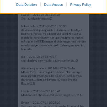
De smager godt, men ser lidt mærkelige ud, hvad har
Data Deletion
Data Access
Privacy Policy
jeg gjort galt?
Ewziie
-
2011-08-31 19:37:35
Skal lave dem imorgen :D
Nille & Jalle
-
2011-08-23 15:30:30
da vi lavede dejen og rørte det sammen blev dejen
helt tyk til forskel fra billedet ved ikke lige hvad vi
gjorde forkert :/ men vi har lige smagt vores mufins
må sige at de IKKE smager af vildt meget med mindre
man får noget chokolade med i biden og smager lidt
brændte...
ida
-
2011-08-03 16:40:39
skal til at lave dem nu, det bliver spænende! :D
til emilie og amalie
-
2011-07-22 14:26:46
Måske fordi i har smagt lidt på dejen? Den smager
nemlig godt :P Samger altid på dejen, også selvom
der er æg i. Mega dårlig vane xD xoxo Eva aka.
Ewziie (12)
Ewziie
-
2011-07-22 14:15:41
Med dobbelt chokolade bliver de meget bedre! :D
Emma
-
2011-07-14 10:24:10
Kan man godt bruge lys sirup i stedet for mørk? Jeg