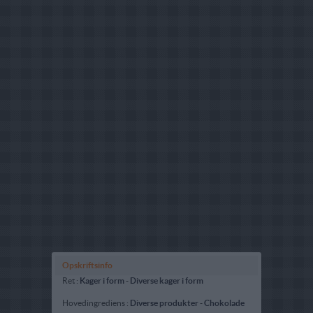
Opskriftsinfo
Ret :
Kager i form
-
Diverse kager i form
Hovedingrediens :
Diverse produkter
-
Chokolade