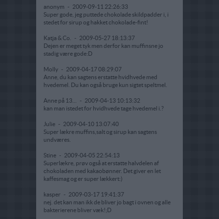
anonym
-
2009-09-11 22:26:33
Super gode, jeg puttede chokolade skildpadder i, i
stedet for sirup og hakket chokolade-fint!
Katja & Co.
-
2009-05-27 18:13:37
Dejen er meget tyk men derfor kan muffinsne jo
stadig være gode:D
Molly
-
2009-04-17 08:29:07
Anne, du kan sagtens erstatte hvidhvede med
hvedemel. Du kan også bruge kun sigtet speltmel.
Anne på 13...
-
2009-04-13 10:13:32
kan man istedet for hvidhvede tage hvedemel i.?
Julie
-
2009-04-10 13:07:40
Super lækre muffins,salt og sirup kan sagtens
undværes.
Stine
-
2009-04-05 22:54:13
Superlækre, prøv også at erstatte halvdelen af
chokoladen med kakaobønner. Det giver en let
kaffesmag og er super lækkert:)
kasper
-
2009-03-17 19:41:37
nej. det kan man ikk de bliver jo bagt i ovnen og alle
bakterierene bliver væk!;D