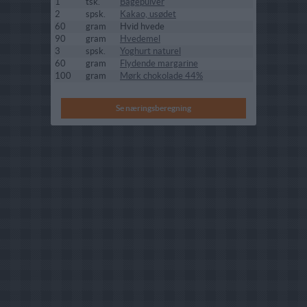
1
tsk.
Bagepulver
2
spsk.
Kakao, usødet
60
gram
Hvid hvede
90
gram
Hvedemel
3
spsk.
Yoghurt naturel
60
gram
Flydende margarine
100
gram
Mørk chokolade 44%
Se næringsberegning