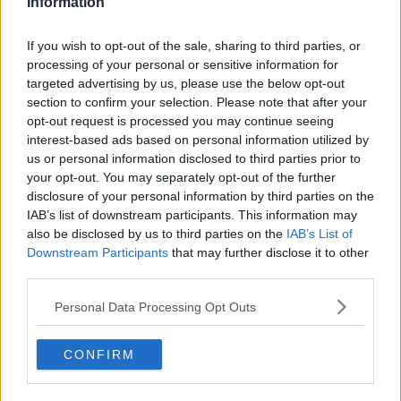
Information
Fridamuz
-
2013-01-15 16:20:13
If you wish to opt-out of the sale, sharing to third parties, or
mmm... de blev spist på ti min. så gode tak!
processing of your personal or sensitive information for
targeted advertising by us, please use the below opt-out
Ida
-
2012-11-17 15:36:47
Jeg har lavet de her muffins rigtig mange gange... De
section to confirm your selection. Please note that after your
er vildt lækre og populære i min familie!!
opt-out request is processed you may continue seeing
interest-based ads based on personal information utilized by
kage!!!
-
2012-11-14 18:32:17
hej Molly jeg bager kagen til min 9 års fødselsdag.
us or personal information disclosed to third parties prior to
super lækker kage <3 tak for den gode opskrift
your opt-out. You may separately opt-out of the further
disclosure of your personal information by third parties on the
Laura 9 år
-
2011-10-25 17:56:04
Jeg håber de er gode skal bage dem nu
IAB’s list of downstream participants. This information may
also be disclosed by us to third parties on the
IAB’s List of
de to piger
-
2011-10-06 14:13:45
Downstream Participants
that may further disclose it to other
det er nok nogle sjove mennesker der har fundt på
third parties.
denne supere opskrift men hva faen er hvid hvede
???? ja undskyld os men det har vi aldrig hørt om før,
prøv lige at tænk over det HVID HVEDE hæ hææ
Personal Data Processing Opt Outs
super god opskrift >>mumsss<<< møs møs de to
piger
CONFIRM
Linda
-
2011-09-27 16:06:47
Hvorfor hævede mine muffins mega meget op, og
punkterede derefter. (jeg åbnede ikke ovnen i
bagetiden, og de punkterede inden de var færdige)