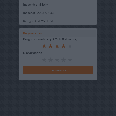
Indsendt af : Molly
Indsendt :
2008-07-03
Redigeret:
2025-03-20
Bedøm retten
Brugernes vurdering:
4.2
(
138
stemmer
)
Din vurdering: