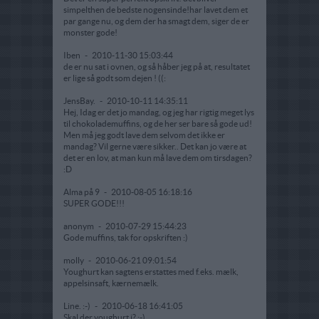
simpelthen de bedste nogensinde!har lavet dem et
par gange nu, og dem der ha smagt dem, siger de er
monster gode!
Iben
-
2010-11-30 15:03:44
de er nu sat i ovnen, og så håber jeg på at, resultatet
er lige så godt som dejen ! ((:
JensBay.
-
2010-10-11 14:35:11
Hej, Idag er det jo mandag, og jeg har rigtig meget lys
til chokolademuffins, og de her ser bare så gode ud!
Men må jeg godt lave dem selvom det ikke er
mandag? Vil gerne være sikker.. Det kan jo være at
det er en lov, at man kun må lave dem om tirsdagen?
:D
Alma på 9
-
2010-08-05 16:18:16
SUPER GODE!!!
anonym
-
2010-07-29 15:44:23
Gode muffins, tak for opskriften :)
molly
-
2010-06-21 09:01:54
Youghurt kan sagtens erstattes med f.eks. mælk,
appelsinsaft, kærnemælk.
Line. :-)
-
2010-06-18 16:41:05
Skal der youghurt i? :-)