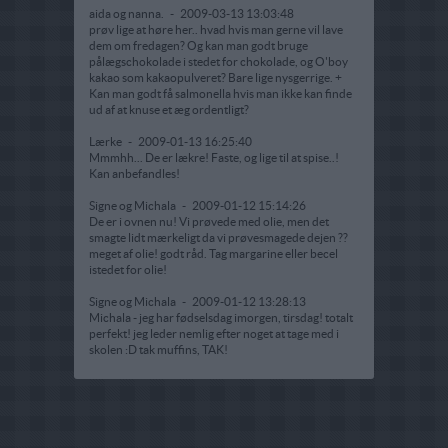
aida og nanna.
-
2009-03-13 13:03:48
prøv lige at høre her.. hvad hvis man gerne vil lave
dem om fredagen? Og kan man godt bruge
pålægschokolade i stedet for chokolade, og O'boy
kakao som kakaopulveret? Bare lige nysgerrige. +
Kan man godt få salmonella hvis man ikke kan finde
ud af at knuse et æg ordentligt?
Lærke
-
2009-01-13 16:25:40
Mmmhh... De er lækre! Faste, og lige til at spise..!
Kan anbefandles!
Signe og Michala
-
2009-01-12 15:14:26
De er i ovnen nu! Vi prøvede med olie, men det
smagte lidt mærkeligt da vi prøvesmagede dejen ??
meget af olie! godt råd. Tag margarine eller becel
istedet for olie!
Signe og Michala
-
2009-01-12 13:28:13
Michala - jeg har fødselsdag imorgen, tirsdag! totalt
perfekt! jeg leder nemlig efter noget at tage med i
skolen :D tak muffins, TAK!