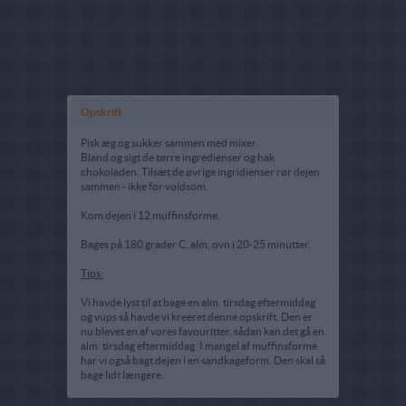
Opskrift
Pisk æg og sukker sammen med mixer.
Bland og sigt de tørre ingredienser og hak
chokoladen. Tilsæt de øvrige ingridienser rør dejen
sammen - ikke for voldsom.
Kom dejen i 12 muffinsforme.
Bages på 180 grader C. alm. ovn i 20-25 minutter.
Tips:
Vi havde lyst til at bage en alm. tirsdag eftermiddag
og vups så havde vi kreeret denne opskrift. Den er
nu blevet en af vores favouritter, sådan kan det gå en
alm. tirsdag eftermiddag. I mangel af muffinsforme
har vi også bagt dejen i en sandkageform. Den skal så
bage lidt længere.