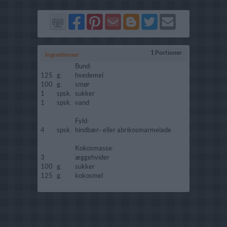
Del
Del
Send
Del
Del
Send
på
på
via
på
på
i
Facebook
Pinterest
GMail
Blogger
Twitter
mail
1 Portioner
Ingredienser
Bund:
125
g.
hvedemel
100
g.
smør
1
spsk.
sukker
1
spsk.
vand
Fyld:
4
spsk.
hindbær- eller abrikosmarmelade
Kokosmasse:
3
æggehvider
100
g.
sukker
125
g.
kokosmel