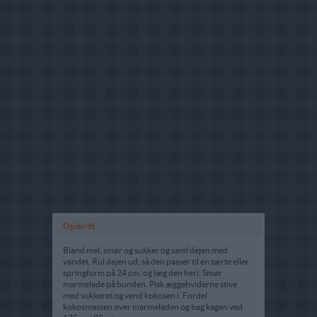
Opskrift
Bland mel, smør og sukker og saml dejen med
vandet. Rul dejen ud, så den passer til en tærte eller
springform på 24 cm. og læg den heri. Smør
marmelade på bunden. Pisk æggehviderne stive
med sukkeret og vend kokosen i. Fordel
kokosmassen over marmeladen og bag kagen ved