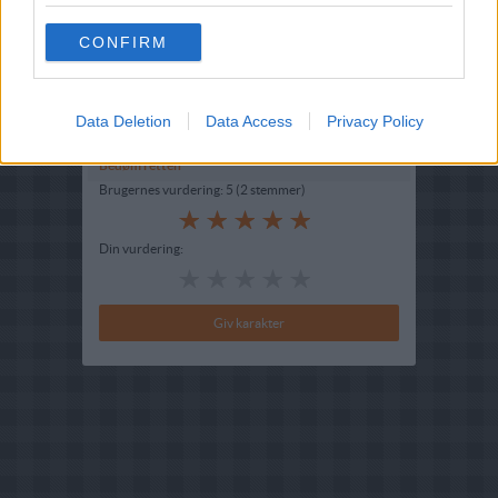
Hovedingrediens :
Mel
-
Hvedemel
CONFIRM
Indsendt af : Anettesusan
Indsendt :
2008-06-16
Data Deletion
Data Access
Privacy Policy
Bedøm retten
Brugernes vurdering:
5
(
2
stemmer
)
Din vurdering: