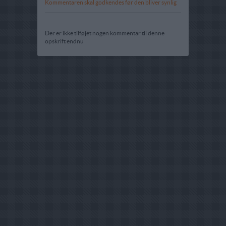
Kommentaren skal godkendes før den bliver synlig
Der er ikke tilføjet nogen kommentar til denne
opskrift endnu