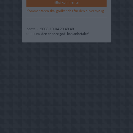
Kommentaren skal godkendes før den bliver synlig
bente
-
2008-10-04 23:48:48
uuuuum. den er bare god! kan anbefales!