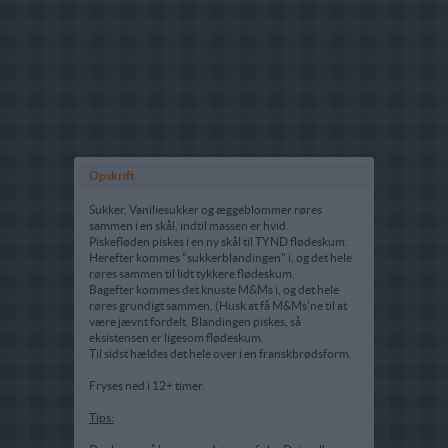
Opskrift
Sukker, Vaniliesukker og æggeblommer røres
sammen i en skål, indtil massen er hvid.
Piskefløden piskes i en ny skål til TYND flødeskum.
Herefter kommes "sukkerblandingen" i, og det hele
røres sammen til lidt tykkere flødeskum.
Bagefter kommes det knuste M&Ms i, og det hele
røres grundigt sammen. (Husk at få M&Ms'ne til at
være jævnt fordelt. Blandingen piskes, så
eksistensen er ligesom flødeskum.
Til sidst hældes det hele over i en franskbrødsform.
Fryses ned i 12+ timer.
Tips: