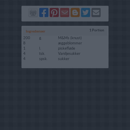
Del
Del
Send
Del
Del
Send
på
på
via
på
på
i
Facebook
Pinterest
GMail
Blogger
Twitter
mail
1 Portion
Ingredienser
200
g.
M&Ms (knust)
8
æggeblommer
1
l.
piskefløde
4
tsk.
Vaniljesukker
4
spsk.
sukker