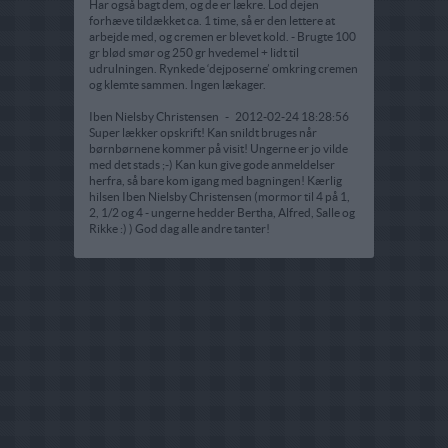
Har også bagt dem, og de er lækre. Lod dejen
forhæve tildækket ca. 1 time, så er den lettere at
arbejde med, og cremen er blevet kold. - Brugte 100
gr blød smør og 250 gr hvedemel + lidt til
udrulningen. Rynkede ‘dejposerne’ omkring cremen
og klemte sammen. Ingen lækager.
Iben Nielsby Christensen
-
2012-02-24 18:28:56
Super lækker opskrift! Kan snildt bruges når
børnbørnene kommer på visit! Ungerne er jo vilde
med det stads ;-) Kan kun give gode anmeldelser
herfra, så bare kom igang med bagningen! Kærlig
hilsen Iben Nielsby Christensen (mormor til 4 på 1,
2, 1/2 og 4 - ungerne hedder Bertha, Alfred, Salle og
Rikke :) ) God dag alle andre tanter!