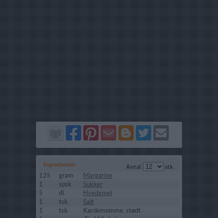
Del
Del
Send
Del
Del
Send
på
på
via
på
på
i
Facebook
Pinterest
GMail
Blogger
Twitter
mail
Ingredienser
Antal:
stk.
125
gram
Margarine
1
spsk.
Sukker
5
dl.
Hvedemel
1
tsk.
Salt
1
tsk.
Kardemomme, stødt