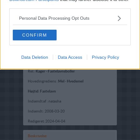
third parties.
Personal Data Processing Opt Outs
CONFIRM
Data Deletion
Data Access
Privacy Policy
Opskriftsinfo
Ret :
Kager
-
Fastelavnsboller
Hovedingrediens :
Mel
-
Hvedemel
Højtid
:
Fastelavn
Indsendt af : natasha
Indsendt :
2008-03-20
Redigeret:
2024-04-04
Beskrivelse