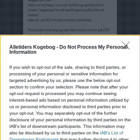
Hjørnerne bøjes ind over fyldet og samles på en
plade ( bagepapir)med samlingerne på bollerne
nedad.
Hæver i ca 30 min et lunt sted tildækket.
Pensl dem med æg og sæt dem midt i ovnen på 250
grader C. alm. ovn i 12 min
drys med flormelis og afkøl på rist.
Alletiders Kogebog -
Do Not Process My Personal
Kagecreme:
Information
pisk æg, sukker, maizena sammen i kold gryde, tilsæt
mælken.
Bring i kog, pisk hele tiden, og kog igennem et par
If you wish to opt-out of the sale, sharing to third parties, or
min.
processing of your personal or sensitive information for
pisk af og til under afkølingen.
targeted advertising by us, please use the below opt-out
section to confirm your selection. Please note that after your
opt-out request is processed you may continue seeing
interest-based ads based on personal information utilized by
us or personal information disclosed to third parties prior to
your opt-out. You may separately opt-out of the further
disclosure of your personal information by third parties on the
IAB’s list of downstream participants. This information may
also be disclosed by us to third parties on the
IAB’s List of
Downstream Participants
that may further disclose it to other