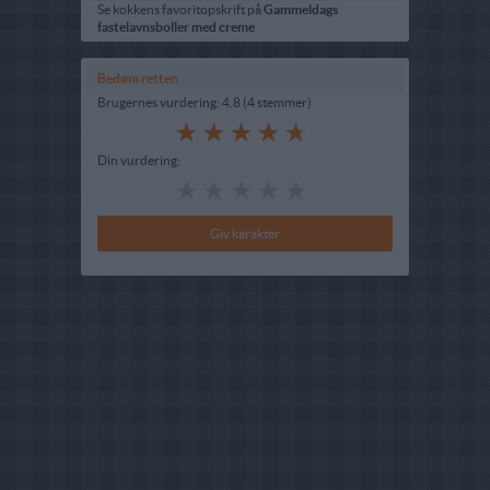
Se kokkens favoritopskrift på
Gammeldags
fastelavnsboller med creme
Bedøm retten
Brugernes vurdering:
4.8
(
4
stemmer
)
Din vurdering: