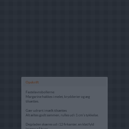
Opskrift
Fastelavnsbollerne:
Margarine hakkes i melet, krydderier og æg
tilsættes.
Gær udrørt i mælk tilsættes
Alt æltes godt sammen, rulles ud i 1 cm's tykkelse.
Dejpladen skæres ud i 12 firkanter, en klat fyld
lægges på hver.