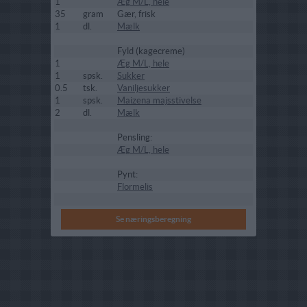
1
Æg M/L, hele
35
gram
Gær, frisk
1
dl.
Mælk
Fyld (kagecreme)
1
Æg M/L, hele
1
spsk.
Sukker
0.5
tsk.
Vaniljesukker
1
spsk.
Maizena majsstivelse
2
dl.
Mælk
Pensling:
Æg M/L, hele
Pynt:
Flormelis
Se næringsberegning