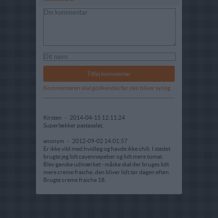
Kommentaren skal godkendes før den bliver synlig
Kirsten
-
2014-04-15 12:11:24
Superlækker pastasalat.
anonym
-
2012-09-02 14:01:57
Er ikke vild med hvidløg og havde ikke chili. I stedet
brugte jeg lidt cayennepeber og lidt mere tomat.
Blev ganske udmærket - måske skal der bruges lidt
mere creme fraiche, den bliver lidt tør dagen eften.
Brugte creme fraiche 18.