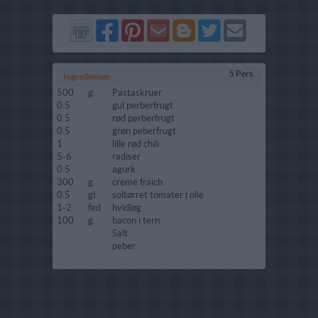
Del
Del
Send
Del
Del
Send
på
på
via
på
på
i
Facebook
Pinterest
GMail
Blogger
Twitter
mail
5 Pers.
Ingredienser
500
g.
Pastaskruer
0.5
gul perberfrugt
0.5
rød perberfrugt
0.5
grøn peberfrugt
1
lille rød chili
5-6
radiser
0.5
agurk
300
g.
creme fraich
0.5
gl.
soltørret tomater i olie
1-2
fed
hvidløg
100
g.
bacon i tern
Salt
peber