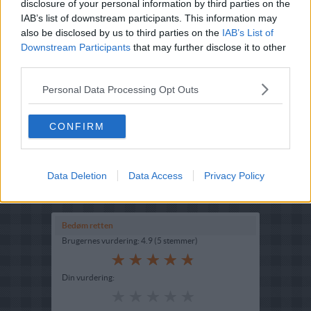
disclosure of your personal information by third parties on the
IAB’s list of downstream participants. This information may
also be disclosed by us to third parties on the
IAB’s List of
Downstream Participants
that may further disclose it to other
third parties.
Personal Data Processing Opt Outs
Opskriftsinfo
Ret :
Diverse Tilbehør
-
Diverse Tilbehør
CONFIRM
Hovedingrediens :
Pasta - Spaghetti
-
Diverse pasta
Indsendt af : squiks
Indsendt :
2008-02-22
Data Deletion
Data Access
Privacy Policy
Redigeret:
2025-06-14
Bedøm retten
Brugernes vurdering:
4.9
(
5
stemmer
)
Din vurdering: