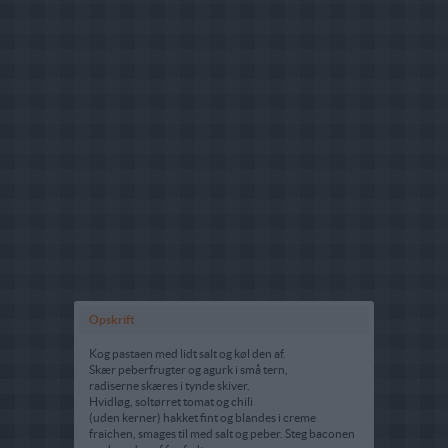
Opskrift
Kog pastaen med lidt salt og køl den af.
Skær peberfrugter og agurk i små tern,
radiserne skæres i tynde skiver.
Hvidløg, soltørret tomat og chili
(uden kerner) hakket fint og blandes i creme
fraichen, smages til med salt og peber. Steg baconen