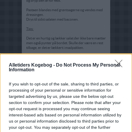
og dryp den af for fedt.
Pastaen blandes med grøntsagerne og vendes med
dressingen.
Drys til sidst salaten med baconen.
Tips:
Det er en hurtig og lækker salat der ikke bare mætter
men også pynter på bordet. Skulle der være en rest
tilbage, er det er lækkert i madpakken.
Alletiders Kogebog -
Do Not Process My Personal
Information
If you wish to opt-out of the sale, sharing to third parties, or
processing of your personal or sensitive information for
targeted advertising by us, please use the below opt-out
section to confirm your selection. Please note that after your
opt-out request is processed you may continue seeing
interest-based ads based on personal information utilized by
us or personal information disclosed to third parties prior to
your opt-out. You may separately opt-out of the further