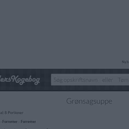
Ny b
Grønsagsuppe
al:
8 Portioner
 :
Forretter
-
Forretter