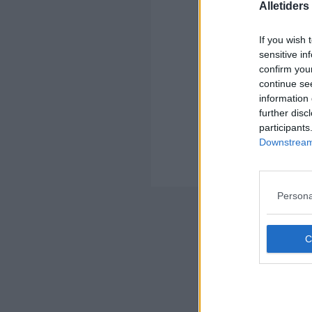
Kom
Alletider
Ko
If you wish 
sensitive in
confirm you
continue se
information 
further disc
Kom
participants
Downstream 
Ko
Der
Persona
Nyheds