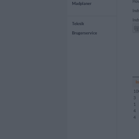
Hov
Madplaner
Ind
Ind
Teknik
Brugerservice
I
10
3
1
4
4