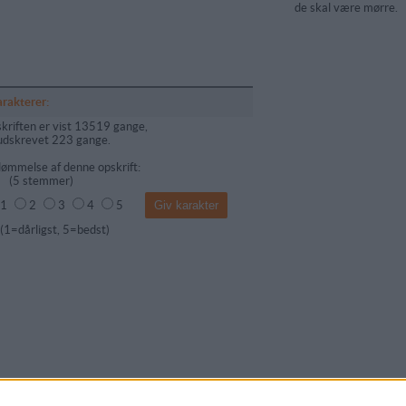
de skal være mørre.
arakterer:
kriften er vist 13519 gange,
udskrevet 223 gange.
ømmelse af denne opskrift:
(
5
stemmer)
1
2
3
4
5
dårligst, 5=bedst)