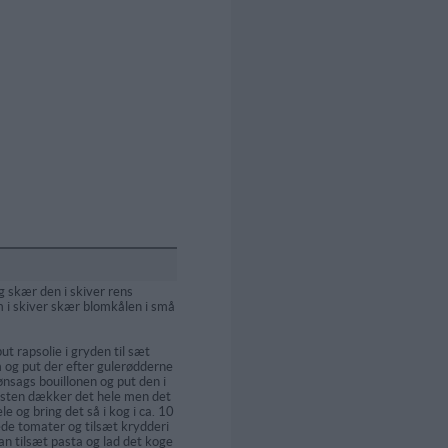
 skær den i skiver rens
 i skiver skær blomkålen i små
ut rapsolie i gryden til sæt
 og put der efter gulerødderne
ønsags bouillonen og put den i
æsten dækker det hele men det
e og bring det så i kog i ca. 10
de tomater og tilsæt krydderi
an tilsæt pasta og lad det koge