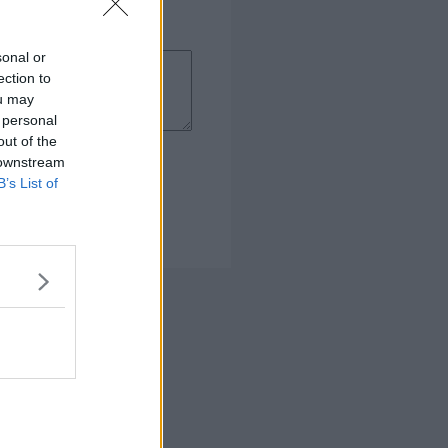
sonal or
ection to
ou may
 personal
out of the
 downstream
B’s List of
 Kogebog