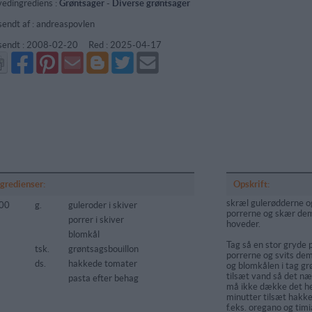
edingrediens :
Grøntsager
-
Diverse grøntsager
sendt af : andreaspovlen
sendt :
2008-02-20
Red :
2025-04-17
Del
Del
Send
Del
Del
Send
på
på
via
på
på
i
Facebook
Pinterest
GMail
Blogger
Twitter
mail
ngredienser:
Opskrift:
skræl gulerødderne og
00
g.
guleroder i skiver
porrerne og skær dem
porrer i skiver
hoveder.
blomkål
Tag så en stor gryde p
tsk.
grøntsagsbouillon
porrerne og svits dem
ds.
hakkede tomater
og blomkålen i tag gr
tilsæt vand så det n
pasta efter behag
må ikke dække det hel
minutter tilsæt hakke
f.eks. oregano og timi