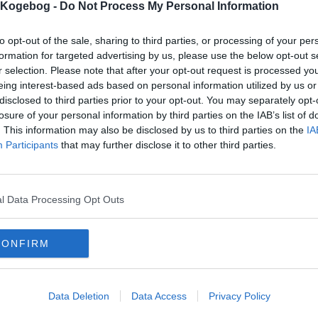
mentar fra:
s Kogebog -
Do Not Process My Personal Information
mmentar:
to opt-out of the sale, sharing to third parties, or processing of your per
formation for targeted advertising by us, please use the below opt-out s
r selection. Please note that after your opt-out request is processed y
eing interest-based ads based on personal information utilized by us or
disclosed to third parties prior to your opt-out. You may separately opt-
losure of your personal information by third parties on the IAB’s list of
mentaren skal godkendes før den bliver synlig
. This information may also be disclosed by us to third parties on the
IA
Participants
that may further disclose it to other third parties.
mmentarer
 er ikke tilføjet nogen kommentar til denne opskrift endnu
l Data Processing Opt Outs
mails
-
Privatlivspolitik
-
Kontakt
-
Om os
-
Copyright © Alletiders
CONFIRM
Data Deletion
Data Access
Privacy Policy