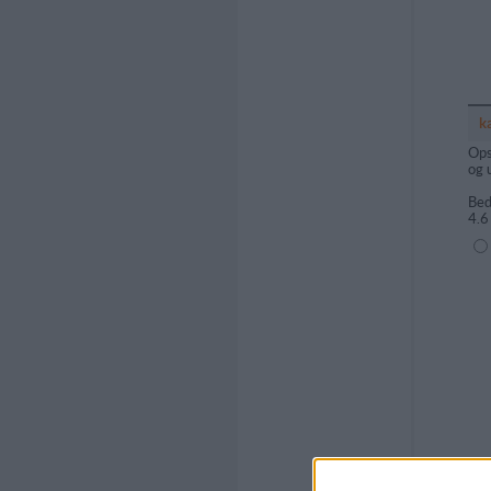
k
Ops
og 
Bed
4.6
(1=