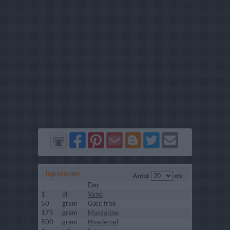
Del
Del
Send
Del
Del
Send
på
på
via
på
på
i
Facebook
Pinterest
GMail
Blogger
Twitter
mail
Ingredienser
Antal:
stk.
Dej:
1
dl.
Vand
50
gram
Gær, frisk
175
gram
Margarine
500
gram
Hvedemel