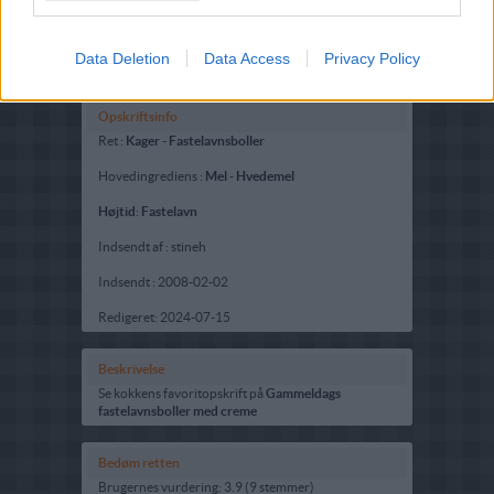
Data Deletion
Data Access
Privacy Policy
Opskriftsinfo
Ret :
Kager
-
Fastelavnsboller
Hovedingrediens :
Mel
-
Hvedemel
Højtid
:
Fastelavn
Indsendt af : stineh
Indsendt :
2008-02-02
Redigeret:
2024-07-15
Beskrivelse
Se kokkens favoritopskrift på
Gammeldags
fastelavnsboller med creme
Bedøm retten
Brugernes vurdering:
3.9
(
9
stemmer
)