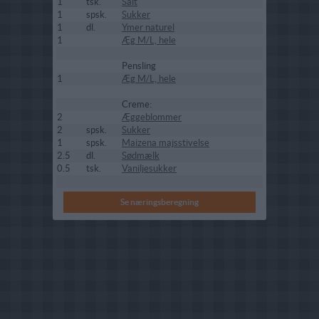
1
tsk.
Salt
1
spsk.
Sukker
1
dl.
Ymer naturel
1
Æg M/L, hele
Pensling
1
Æg M/L, hele
Creme:
2
Æggeblommer
2
spsk.
Sukker
1
spsk.
Maizena majsstivelse
2.5
dl.
Sødmælk
0.5
tsk.
Vaniljesukker
Se næringsberegning