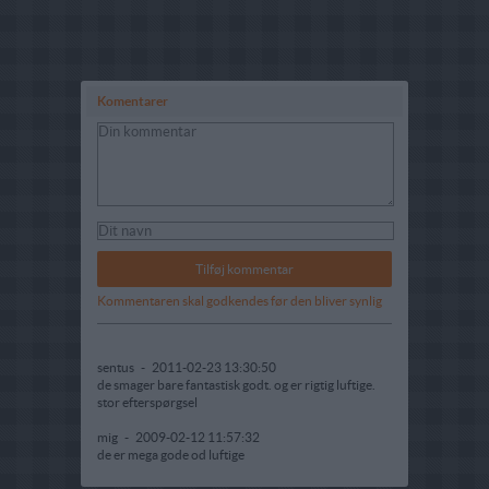
Komentarer
Kommentaren skal godkendes før den bliver synlig
sentus
-
2011-02-23 13:30:50
de smager bare fantastisk godt. og er rigtig luftige.
stor efterspørgsel
mig
-
2009-02-12 11:57:32
de er mega gode od luftige