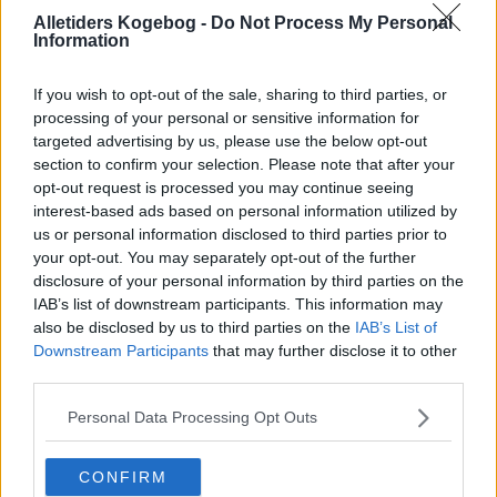
Creme:
Alletiders Kogebog -
Do Not Process My Personal
Æggeblommer, sukker og maizena piskes sammen.
Information
Derefter tilsættes mælk og vaniljesukker. Cremen
varmes under omrøring til den er tyk.
If you wish to opt-out of the sale, sharing to third parties, or
Tips:
processing of your personal or sensitive information for
Erstat evt. cremen med lagkagecreme, marcipan,
targeted advertising by us, please use the below opt-out
nougat, syltetøj eller nutella.
section to confirm your selection. Please note that after your
opt-out request is processed you may continue seeing
interest-based ads based on personal information utilized by
us or personal information disclosed to third parties prior to
your opt-out. You may separately opt-out of the further
disclosure of your personal information by third parties on the
IAB’s list of downstream participants. This information may
also be disclosed by us to third parties on the
IAB’s List of
Downstream Participants
that may further disclose it to other
third parties.
Personal Data Processing Opt Outs
CONFIRM