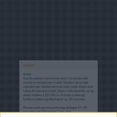
Opskrift
Boller:
Gæret opløses i det lunkne vand. I en anden skål
smuldres margarinen i melet. Vandet + de øvrige
ingredienser hældes sammen med melet. Dejen skal
hæve 40 min et lunt sted. Dejen rulles derefter ud og
deles i stykker á 10 x 10 cm. Cremen puttes og
bollerne lukkes og efterhæver ca. 20 minutter.
Pensles med sammenpisket æg og bages 15 - 20
minutter ved 200 grader C alm. ovn.