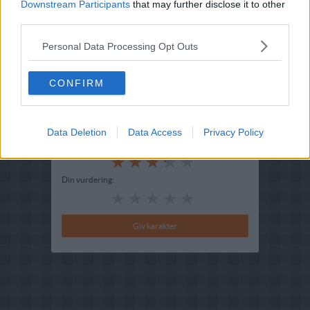
Downstream Participants
that may further disclose it to other
third parties.
Opskriftsinfo
Ret :
Forretter
-
Forretter
Personal Data Processing Opt Outs
Hovedingrediens :
Lammekød
-
Lammehjerne
CONFIRM
Indsendt :
2002-01-01
Bedøm retten
Data Deletion
Data Access
Privacy Policy
Brugernes vurdering:
3.3
(
7
stemmer
)
Din vurdering: