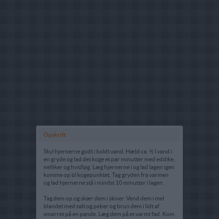
Opskrift
Skyl hjernerne godt i koldt vand. Hæld ca. ½ l vand i
en gryde og lad det koge et par minutter med eddike,
nelliker og hvidløg. Læg hjernerne i og lad lagen igen
komme op til kogepunktet. Tag gryden fra varmen
og lad hjernerne stå i mindst 10 minutter i lagen.
Tag dem op og skær dem i skiver. Vend dem i mel
blandet med salt og peber og brun dem i lidt af
smørret på en pande. Læg dem på et varmt fad. Kom