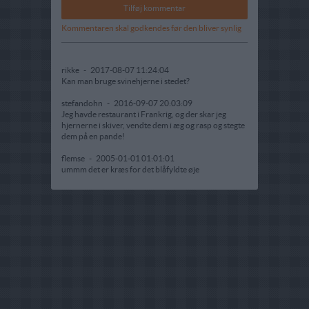
Kommentaren skal godkendes før den bliver synlig
rikke
-
2017-08-07 11:24:04
Kan man bruge svinehjerne i stedet?
stefandohn
-
2016-09-07 20:03:09
Jeg havde restaurant i Frankrig, og der skar jeg
hjernerne i skiver, vendte dem i æg og rasp og stegte
dem på en pande!
flemse
-
2005-01-01 01:01:01
ummm det er kræs for det blåfyldte øje