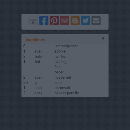
Del
Del
Send
Del
Del
Send
på
på
via
på
på
i
Facebook
Pinterest
GMail
Blogger
Twitter
mail
4
Ingredienser
8
lammehjerner
1
spsk.
eddike
2
hele
nelliker
1
fed
hvidløg
Salt
peber
2
spsk.
hvedemel
50
g.
smør
1
spsk.
citronsaft
2
spsk.
hakket persille