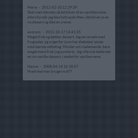
Maria
-
2012-02-10 12:29:39
Skal risen blendes så det bliver til en vanilliecreme,
ellers forstår jeg ikke helt opskriften, det bliver jo en
ris dessert og ikke en creme.
anonym
-
2011-10-17 14:41:05
Meget frisk og lækker dessert. Jeg serverede med
frugtsalat, og svigerfar (som har diabetes) spiste
med største velbehag. Minder om risalamande, bare
meget mere frisk (og sundere). Jeg ville nok kalde det
en ris-vanilie-dessert, i stedet for vaniliecreme.
Hanne
-
2008-04-14 16:18:07
Hvad skal man bruge ris til??