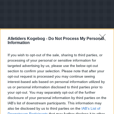
Alletiders Kogebog -
Do Not Process My Personal
Information
If you wish to opt-out of the sale, sharing to third parties, or
processing of your personal or sensitive information for
targeted advertising by us, please use the below opt-out
section to confirm your selection. Please note that after your
opt-out request is processed you may continue seeing
interest-based ads based on personal information utilized by
us or personal information disclosed to third parties prior to
Opskriftsinfo
your opt-out. You may separately opt-out of the further
Ret :
Kold Dessert
-
Dessert tilbehør
disclosure of your personal information by third parties on the
Hovedingrediens :
Mælkeprodukter
-
Diverse
IAB’s list of downstream participants. This information may
mælkeprodukter
also be disclosed by us to third parties on the
IAB’s List of
Fedtfattig opskrift
Downstream Participants
that may further disclose it to other