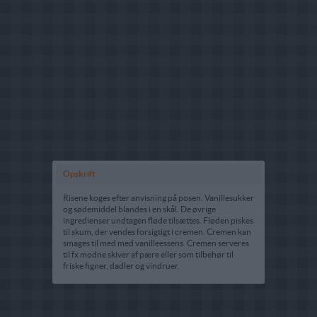
Opskrift
Risene koges efter anvisning på posen. Vanillesukker
og sødemiddel blandes i en skål. De øvrige
ingredienser undtagen fløde tilsættes. Fløden piskes
til skum, der vendes forsigtigt i cremen. Cremen kan
smages til med med vanilleessens. Cremen serveres
til fx modne skiver af pære eller som tilbehør til
friske figner, dadler og vindruer.