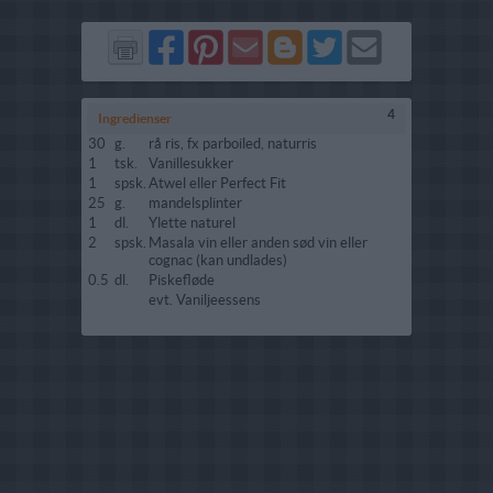
Del
Del
Send
Del
Del
Send
på
på
via
på
på
i
Facebook
Pinterest
GMail
Blogger
Twitter
mail
4
Ingredienser
30
g.
rå ris, fx parboiled, naturris
1
tsk.
Vanillesukker
1
spsk.
Atwel eller Perfect Fit
25
g.
mandelsplinter
1
dl.
Ylette naturel
2
spsk.
Masala vin eller anden sød vin eller
cognac (kan undlades)
0.5
dl.
Piskefløde
evt. Vaniljeessens