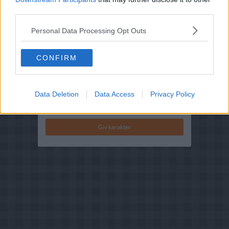
third parties.
Indsendt :
2002-04-16
Personal Data Processing Opt Outs
Redigeret:
2024-07-23
Bedøm retten
CONFIRM
Brugernes vurdering:
4.5
(
2
stemmer
)
Din vurdering:
Data Deletion
Data Access
Privacy Policy