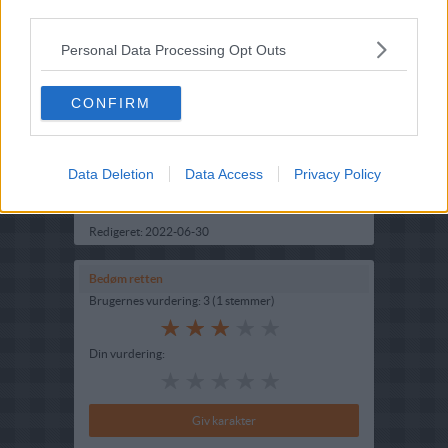
third parties.
Personal Data Processing Opt Outs
Opskriftsinfo
CONFIRM
Ret :
Forretter
-
Forretter
Hovedingrediens :
Æg
-
Hønseæg
Indsendt af : lis
Data Deletion
Data Access
Privacy Policy
Indsendt :
2007-10-26
Redigeret:
2022-06-30
Bedøm retten
Brugernes vurdering:
3
(
1
stemmer
)
Din vurdering: