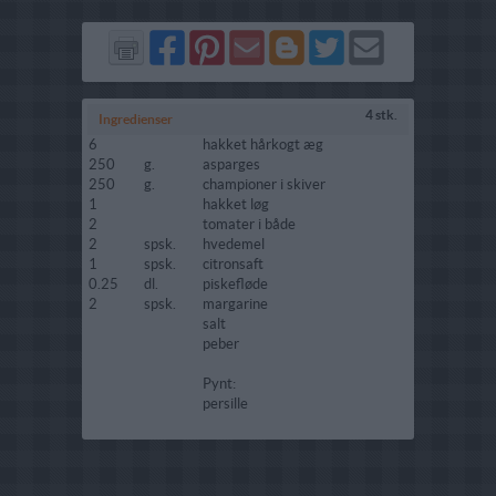
Del
Del
Send
Del
Del
Send
på
på
via
på
på
i
Facebook
Pinterest
GMail
Blogger
Twitter
mail
4 stk.
Ingredienser
6
hakket hårkogt æg
250
g.
asparges
250
g.
championer i skiver
1
hakket løg
2
tomater i både
2
spsk.
hvedemel
1
spsk.
citronsaft
0.25
dl.
piskefløde
2
spsk.
margarine
salt
peber
Pynt:
persille