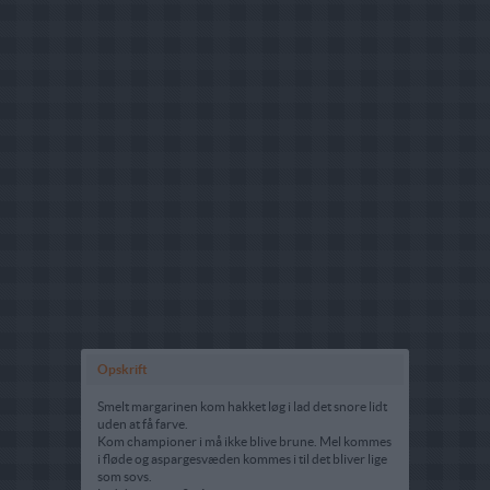
Opskrift
Smelt margarinen kom hakket løg i lad det snore lidt
uden at få farve.
Kom championer i må ikke blive brune. Mel kommes
i fløde og aspargesvæden kommes i til det bliver lige
som sovs.