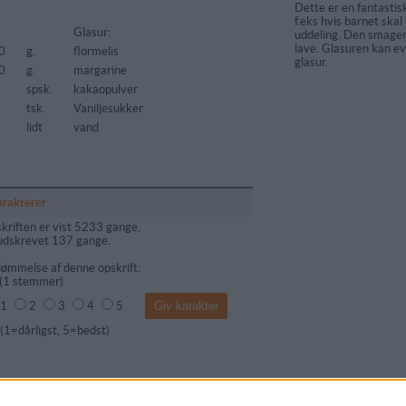
Dette er en fantasti
f.eks hvis barnet skal
Glasur:
uddeling. Den smager
lave. Glasuren kan ev
0
g.
flormelis
glasur.
0
g.
margarine
spsk.
kakaopulver
tsk.
Vaniljesukker
lidt
vand
arakterer:
kriften er vist 5233 gange,
udskrevet 137 gange.
ømmelse af denne opskrift:
(
1
stemmer)
1
2
3
4
5
dårligst, 5=bedst)