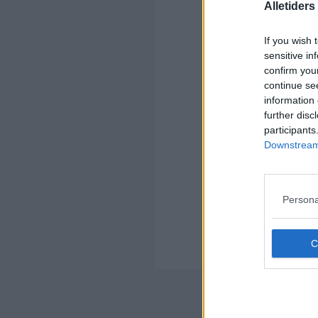
Alletider
If you wish 
sensitive in
confirm you
Kom
continue se
information 
Ko
further disc
participants
Downstream 
Persona
Kom
Ko
Der
Nyheds