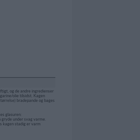
ftigt, og de andre ingredienser
garine/olie tilsidst. Kagen
størrelse) bradepande og bages
es glasuren:
n gryde under svag varme.
s kagen stadig er varm