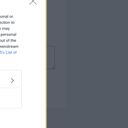
sonal or
ection to
ou may
 personal
out of the
 downstream
B’s List of
 Kogebog