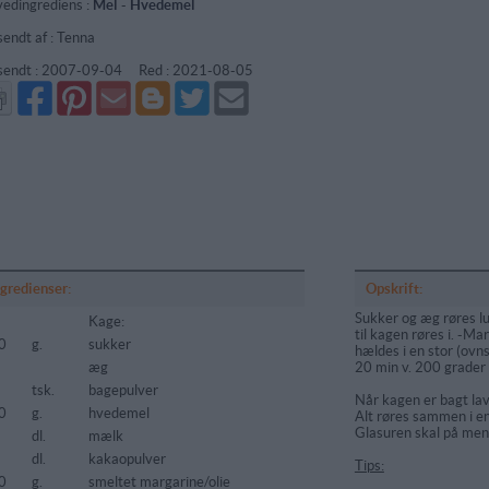
edingrediens :
Mel
-
Hvedemel
sendt af : Tenna
sendt :
2007-09-04
Red :
2021-08-05
Del
Del
Send
Del
Del
Send
på
på
via
på
på
i
Facebook
Pinterest
GMail
Blogger
Twitter
mail
ngredienser:
Opskrift:
Sukker og æg røres lu
Kage:
til kagen røres i. -Mar
0
g.
sukker
hældes i en stor (ovn
æg
20 min v. 200 grader
tsk.
bagepulver
Når kagen er bagt lav
0
g.
hvedemel
Alt røres sammen i e
Glasuren skal på men
dl.
mælk
dl.
kakaopulver
Tips:
0
g.
smeltet margarine/olie