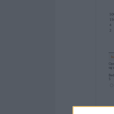
50
15
4
2
k
Ops
og 
Bed
5
(1=