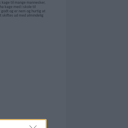
sk kage til mange mannesker,
 ha kage med i skole til
 godt og er nem og hurtig at
t skiftes ud med almindelig