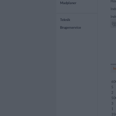
Hov
Madplaner
Ind
Ind
Teknik
Brugerservice
I
60
5
2
50
3
1
35