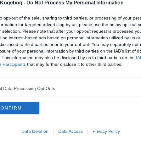
s Kogebog -
Do Not Process My Personal Information
to opt-out of the sale, sharing to third parties, or processing of your per
formation for targeted advertising by us, please use the below opt-out s
r selection. Please note that after your opt-out request is processed y
mentar fra:
eing interest-based ads based on personal information utilized by us or
disclosed to third parties prior to your opt-out. You may separately opt-
mmentar:
losure of your personal information by third parties on the IAB’s list of
. This information may also be disclosed by us to third parties on the
IA
Participants
that may further disclose it to other third parties.
l Data Processing Opt Outs
mentaren skal godkendes før den bliver synlig
mmentarer
CONFIRM
 er ikke tilføjet nogen kommentar til denne opskrift endnu
mails
-
Privatlivspolitik
-
Kontakt
-
Om os
-
Copyright © Alletiders
Data Deletion
Data Access
Privacy Policy