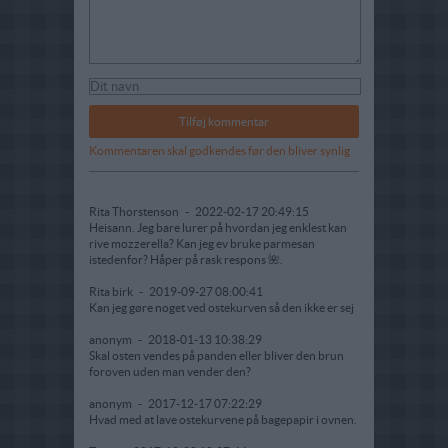
Kommentaren skal godkendes før den bliver synlig
Rita Thorstenson
-
2022-02-17 20:49:15
Heisann. Jeg bare lurer på hvordan jeg enklest kan
rive mozzerella? Kan jeg ev bruke parmesan
istedenfor? Håper på rask respons 🌺.
Rita birk
-
2019-09-27 08:00:41
Kan jeg gøre noget ved ostekurven så den ikke er sej
anonym
-
2018-01-13 10:38:29
Skal osten vendes på panden eller bliver den brun
foroven uden man vender den?
anonym
-
2017-12-17 07:22:29
Hvad med at lave ostekurvene på bagepapir i ovnen.