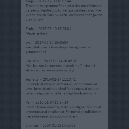
Tanja
-
2017-12-08 18:37:44
Troede ikke jeg kunne finde ud af det, men faktisk er
det nemt. Vendte dog kurven på panden da jeg ikke
kunne lave en Kurv hvis den ikke blev vendt pga den
blev for stiv.
Frida
-
2017-08-10 15:25:01
Meget lækkert
Lya
-
2017-05-15 10:45:04
kan ostekurvene laves dagen før og hvordan
gemmes de så
Christina
-
2017-03-14 18:49:37
Man kan også bruge en omvendt muffinsform i
sillikone til at lave ostekurve på ;)
Jeanette
-
2014-02-17 11:13:41
Super idé at servere i ostekurve - de er nemme at
lave - bare lidt tålmodighed før de tages af panden -
lad endelig osten smelte helt og blive lysebrun ;)
Per
-
2010-01-04 16:37:14
I farten kunne man tro, at der virkelig var tale om at
lave mousse af en advokat. Formentlig skulle der vel
være tale om en avocado som basis.
anonym
-
2009-01-15 17:02:03