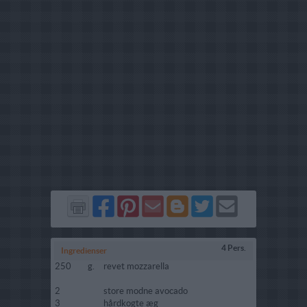
Del
Del
Send
Del
Del
Send
på
på
via
på
på
i
Facebook
Pinterest
GMail
Blogger
Twitter
mail
4 Pers.
Ingredienser
250
g.
revet mozzarella
2
store modne avocado
3
hårdkogte æg