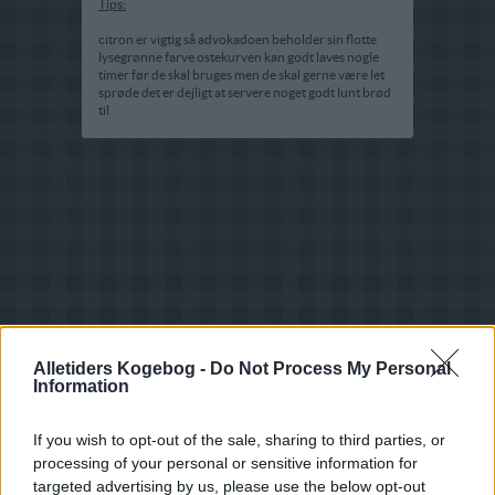
Tips:
citron er vigtig så advokadoen beholder sin flotte
lysegrønne farve ostekurven kan godt laves nogle
timer før de skal bruges men de skal gerne være let
sprøde det er dejligt at servere noget godt lunt brød
til
Alletiders Kogebog -
Do Not Process My Personal
Information
If you wish to opt-out of the sale, sharing to third parties, or
processing of your personal or sensitive information for
targeted advertising by us, please use the below opt-out