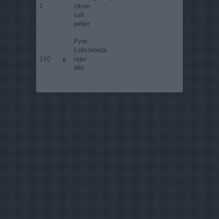
1
citron
salt
peber
Pynt:
Lollo bionda
150
g.
rejer
dild