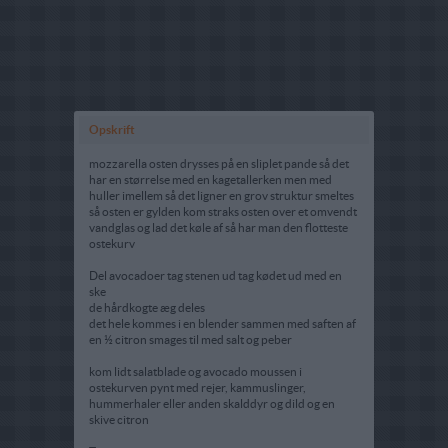
Opskrift
mozzarella osten drysses på en sliplet pande så det
har en størrelse med en kagetallerken men med
huller imellem så det ligner en grov struktur smeltes
så osten er gylden kom straks osten over et omvendt
vandglas og lad det køle af så har man den flotteste
ostekurv
Del avocadoer tag stenen ud tag kødet ud med en
ske
de hårdkogte æg deles
det hele kommes i en blender sammen med saften af
en ½ citron smages til med salt og peber
kom lidt salatblade og avocado moussen i
ostekurven pynt med rejer, kammuslinger,
hummerhaler eller anden skalddyr og dild og en
skive citron