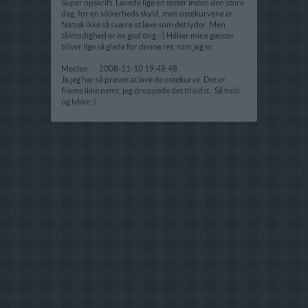
Super opskrift. Lavede lige en tester inden den store
dag, for en sikkerheds skyld, men ostekurvene er
faktisk ikke så svære at lave som det lyder. Men
tålmodighed er en god ting :-) Håber mine gæster
bliver lige så glade for denne ret, som jeg er.
Meclan
-
2008-11-10 19:48:48
Ja jeg har så prøvet at lave de ostekurve. Det er
fileme ikke nemt, jeg droppede det til sidst.. Så held
og lykke :)