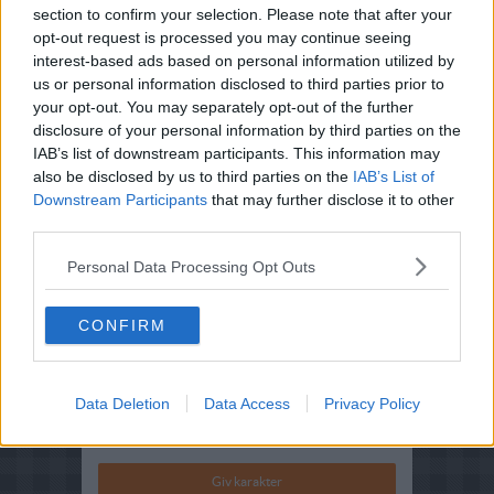
section to confirm your selection. Please note that after your
opt-out request is processed you may continue seeing
interest-based ads based on personal information utilized by
Opskriftsinfo
us or personal information disclosed to third parties prior to
Ret :
Forretter
-
Forretter med fisk og skaldyr
your opt-out. You may separately opt-out of the further
disclosure of your personal information by third parties on the
Hovedingrediens :
Grøntsager
-
Avocado
IAB’s list of downstream participants. This information may
Oprindelsesland :
Danmark
also be disclosed by us to third parties on the
IAB’s List of
Downstream Participants
that may further disclose it to other
Indsendt af : Jan Arlø
third parties.
Indsendt :
2007-02-13
Personal Data Processing Opt Outs
Redigeret:
2024-07-12
CONFIRM
Bedøm retten
Brugernes vurdering:
3.8
(
32
stemmer
)
Data Deletion
Data Access
Privacy Policy
Din vurdering: