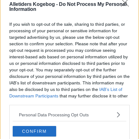
Alletiders Kogebog -
Do Not Process My Personal
Information
If you wish to opt-out of the sale, sharing to third parties, or
processing of your personal or sensitive information for
targeted advertising by us, please use the below opt-out
section to confirm your selection. Please note that after your
opt-out request is processed you may continue seeing
interest-based ads based on personal information utilized by
us or personal information disclosed to third parties prior to
your opt-out. You may separately opt-out of the further
Opskriftsinfo
disclosure of your personal information by third parties on the
Ret :
Hovedretter
-
Hovedretter med skaldyr
IAB’s list of downstream participants. This information may
also be disclosed by us to third parties on the
IAB’s List of
Hovedingrediens :
Skaldyr
-
Krabber
Downstream Participants
that may further disclose it to other
Oprindelsesland :
Australien
third parties.
Indsendt :
2002-04-12
Personal Data Processing Opt Outs
CONFIRM
Bedøm retten
Brugernes vurdering:
4.4
(
5
stemmer
)