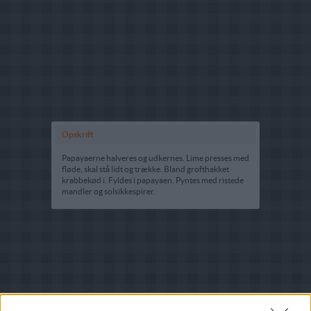
Opskrift
Papayaerne halveres og udkernes. Lime presses med
fløde, skal stå lidt og trække. Bland grofthakket
krabbekød i. Fyldes i papayaen. Pyntes med ristede
mandler og solsikkespirer.