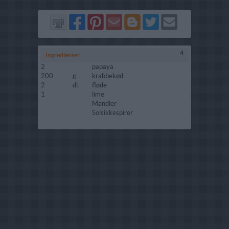
Del
Del
Send
Del
Del
Send
på
på
via
på
på
i
Facebook
Pinterest
GMail
Blogger
Twitter
mail
4
Ingredienser
2
papaya
200
g.
krabbekød
2
dl.
fløde
1
lime
Mandler
Solsikkespirer