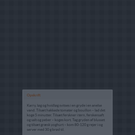
Opskrift
Karry, løg og hvidløg svitses i en gryde i en anelse
vand. Tilsæt hakkede tomater og bouillon – lad det
koge 5 minutter. Tilsæt ferskner i tern, ferskensaft
og salt og peber – koges kort. Tag gryden af blusset
og tilsæt græsk yoghurt – kom 80-120 g rejer i og
server med 30 g brød til.