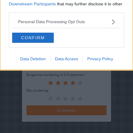
Ret :
Suppe
-
Diverse supper
Downstream Participants
that may further disclose it to other
third parties.
Hovedingrediens :
Frugt
-
Fersken
Indsendt :
2007-01-23
Personal Data Processing Opt Outs
Redigeret:
2025-06-23
CONFIRM
Beskrivelse
Se kokkens favoritopskrift på
Ferskensuppe med
rejer
Data Deletion
Data Access
Privacy Policy
Bedøm retten
Brugernes vurdering:
4.3
(
5
stemmer
)
Din vurdering: