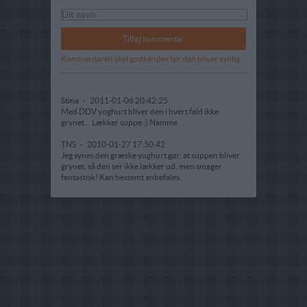
Kommentaren skal godkendes før den bliver synlig
Stina
-
2011-01-06 20:42:25
Med DDV yoghurt bliver den i hvert fald ikke
grynet... Lækker suppe ;) Namme
TNS
-
2010-01-27 17:50:42
Jeg synes den græske yoghurt gør, at suppen bliver
grynet, så den ser ikke lækker ud, men smager
fantastisk! Kan bestemt anbefales.