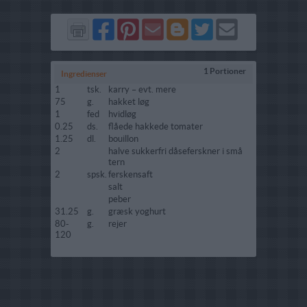
Del
Del
Send
Del
Del
Send
på
på
via
på
på
i
Facebook
Pinterest
GMail
Blogger
Twitter
mail
1 Portioner
Ingredienser
1
tsk.
karry – evt. mere
75
g.
hakket løg
1
fed
hvidløg
0.25
ds.
flåede hakkede tomater
1.25
dl.
bouillon
2
halve sukkerfri dåseferskner i små
tern
2
spsk.
ferskensaft
salt
peber
31.25
g.
græsk yoghurt
80-
g.
rejer
120