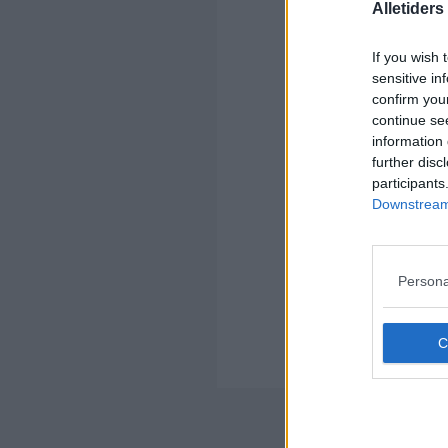
Alletider
If you wish 
sensitive in
confirm you
continue se
Kom
information 
further disc
Ko
participants
Downstream 
Persona
Kom
Ko
Der
Nyheds