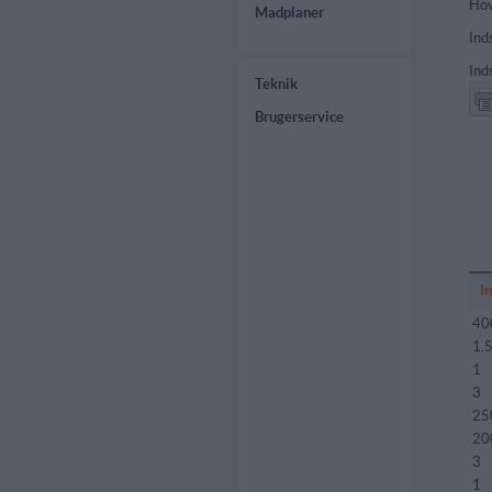
Hov
Madplaner
Inds
Ind
Teknik
Brugerservice
I
40
1.
1
3
25
20
3
1