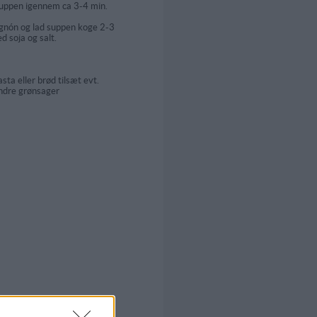
uppen igennem ca 3-4 min.
gnón og lad suppen koge 2-3
d soja og salt.
pasta eller brød tilsæt evt.
ndre grønsager