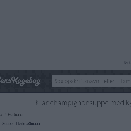
Ny b
Klar champignonsuppe med ky
al:
4 Portioner
 :
Suppe
-
FjerkræSupper