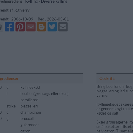
edingrediens :
Kylling
-
Diverse kylling
endt af : c.thierry
sendt :
2006-10-09
Red :
2026-05-01
Del
Del
Send
Del
Del
Send
på
på
via
på
på
i
Facebook
Pinterest
GMail
Blogger
Twitter
mail
ngredienser:
Opskrift:
Bring bouillonen i kog,
0
g.
kyllingekød
blegselleri og lad su
5
l.
bouillon(grønsags eller okse)
varme.
persillerod
Kyllingekødet skæres 
stilke
blegselleri
er gennemkogt (put evt
0
g.
champignon
kødet og salt).
0
g.
broccoli
Skær grønsagerne i tyn
gulerødder
små buketter. Tilsæt 
citron
halv citron. Tilsæt a