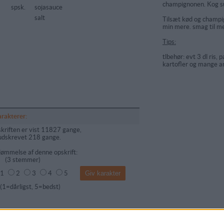
champignonen. Kog s
spsk.
sojasauce
salt
Tilsæt kød og champi
min mere. smag til me
Tips:
tlbehør: evt 3 dl ris, 
kartofler og mange a
arakterer:
kriften er vist 11827 gange,
udskrevet 218 gange.
ømmelse af denne opskrift:
(
3
stemmer)
1
2
3
4
5
dårligst, 5=bedst)