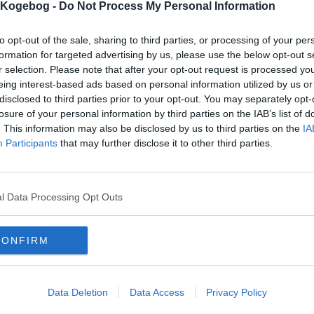
s Kogebog -
Do Not Process My Personal Information
to opt-out of the sale, sharing to third parties, or processing of your per
formation for targeted advertising by us, please use the below opt-out s
r selection. Please note that after your opt-out request is processed y
eing interest-based ads based on personal information utilized by us or
mentar fra:
disclosed to third parties prior to your opt-out. You may separately opt-
losure of your personal information by third parties on the IAB’s list of
mmentar:
. This information may also be disclosed by us to third parties on the
IA
Participants
that may further disclose it to other third parties.
l Data Processing Opt Outs
mentaren skal godkendes før den bliver synlig
mmentarer
CONFIRM
 er ikke tilføjet nogen kommentar til denne opskrift endnu
mails
-
Privatlivspolitik
-
Kontakt
-
Om os
-
Copyright © Alletiders
Data Deletion
Data Access
Privacy Policy