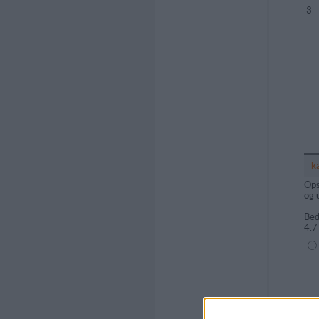
3
k
Ops
og 
Bed
4.7
(1=