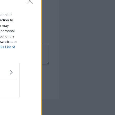
sonal or
ection to
ou may
 personal
out of the
 downstream
B’s List of
 Kogebog