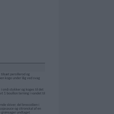
 tilsæt persillerod og
ppen koge under låg ved svag
i små stykker og koges til det
 1 bouillon terning i vandet til
de skiver, del broccoliien i
sojasauce og citronskal af en
lle grønsager undtaget